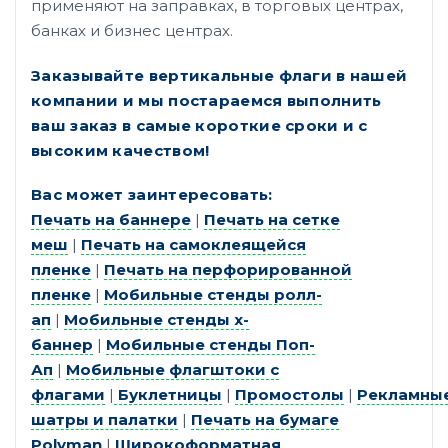
применяют на заправках, в торговых центрах,
банках и бизнес центрах.
Заказывайте вертикальные флаги в нашей
компании и мы постараемся выполнить
ваш заказ в самые короткие сроки и с
высоким качеством!
Вас может заинтересовать:
Печать на баннере
|
Печать на сетке
меш
|
Печать на самоклеящейся
пленке
|
Печать на перфорированной
пленке
|
Мобильные стенды ролл-
ап
|
Мобильные стенды х-
баннер
|
Мобильные стенды Поп-
Ап
|
Мобильные флагштоки с
флагами
|
Буклетницы
|
Промостолы
|
Рекламны
шатры и палатки
|
Печать на бумаге
Polyman
|
Широкоформатная