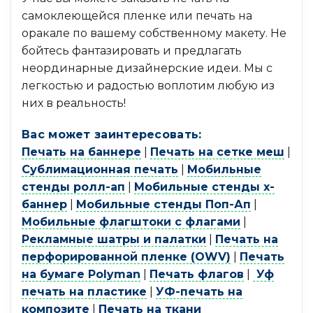
самоклеющейся пленке или печать на
оракале по вашему собственному макету. Не
бойтесь фантазировать и предлагать
неординарные дизайнерские идеи. Мы с
легкостью и радостью воплотим любую из
них в реальность!
Вас может заинтересовать:
Печать на баннере
|
Печать на сетке меш
|
Сублимационная печать
|
Мобильные
стенды ролл-ап
|
Мобильные стенды х-
баннер
|
Мобильные стенды Поп-Ап
|
Мобильные флагштоки с флагами
|
Рекламные шатры и палатки
|
Печать на
перфорированной пленке (OWV)
|
Печать
на бумаге Polyman
|
Печать флагов
|
Уф
печать на пластике
|
УФ-печать на
композите
|
Печать на ткани