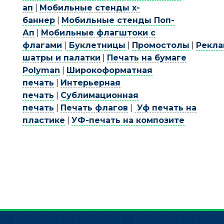
ап
|
Мобильные стенды х-
баннер
|
Мобильные стенды Поп-
Ап
|
Мобильные флагштоки с
флагами
|
Буклетницы
|
Промостолы
|
Рекл
шатры и палатки
|
Печать на бумаге
Polyman
|
Широкоформатная
печать
|
Интерьерная
печать
|
Сублимационная
печать
|
Печать флагов
|
Уф печать на
пластике
|
УФ-печать на композите