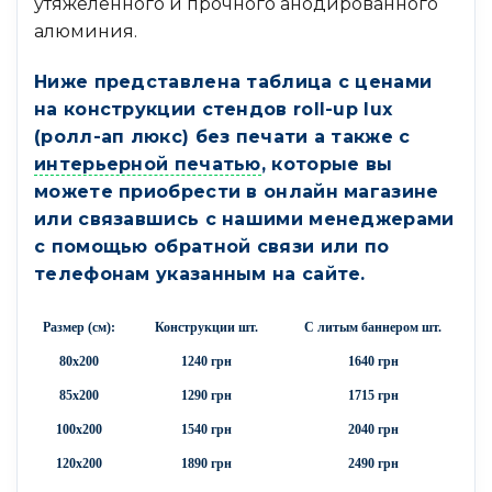
утяжеленного и прочного анодированного
алюминия.
Ниже представлена таблица с ценами
на конструкции стендов
roll-up lux
(ролл-ап люкс)
без печати а также с
интерьерной печатью
, которые вы
можете приобрести в онлайн магазине
или связавшись с нашими менеджерами
с помощью обратной связи или по
телефонам указанным
на сайте.
Размер (см):
Конструкции шт.
С литым баннером шт.
80х200
1240 грн
1640 грн
85х200
1290 грн
1715 грн
100х200
1540 грн
2040 грн
120х200
1890 грн
2490 грн