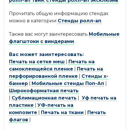
ролл-ап твин
,
стенды ролл-ап эксклюзив
.
Прочитать общую информацию стендах
можно в категории
Стенды ролл-ап
.
Также вас могут заинтересовать
Мобильные
флагштоки с виндерами
.
Вас может заинтересовать:
Печать на сетке меш
|
Печать на
самоклеющейся пленке
|
Печать на
перфорированной пленке
|
Стенды х-
баннер
|
Мобильные стенды Поп-Ап
|
Широкоформатная печать
|
Сублимационная печать
|
Уф печать на
пластике
|
УФ-печать на
композите
|
Печать на ткани
|
Печать
флагов
|