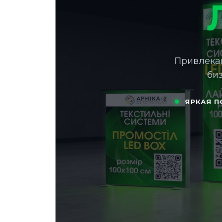
Привлекаю
би
ЯРКАЯ П