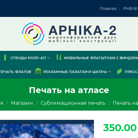
Инфор
Главная
СТЕНДЫ РОЛЛ-АП
МОБИЛЬНЫЕ ФЛАГШТОКИ С ВИНДЕР
ПЕЧАТЬ ФЛАГОВ
РЕКЛАМНЫЕ ПАЛАТКИ И ШАТРЫ
ПРЕСС
Печать на атласе
ая
/
Магазин
/
Сублимационная печать
/
Печать на
350.0