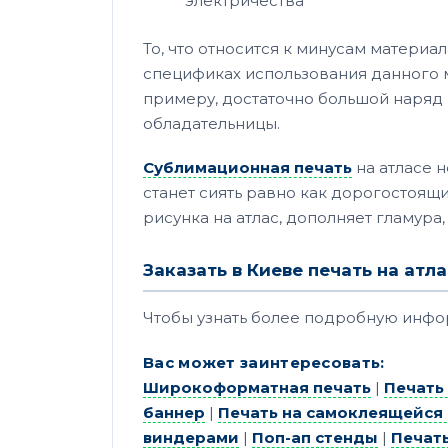
электричества
То, что относится к минусам материал
спецификах использования данного м
примеру, достаточно большой наряд 
обладательницы.
Сублимационная печать
на атласе н
станет сиять равно как дорогостоящи
рисунка на атлас, дополняет гламура,
Заказать в Киеве печать на ат
Чтобы узнать более подробную инф
Вас может заинтересовать:
Широкоформатная печать
|
Печать
баннер
|
Печать на самоклеящейся
виндерами
|
Поп-ап стенды
|
Печат