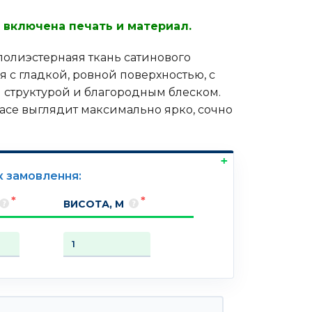
 включена печать и материал.
 полиэстернаяя ткань сатинового
 с гладкой, ровной поверхностью, с
 структурой и благородным блеском.
ласе выглядит максимально ярко, сочно
к замовлення:
ВИСОТА, М
овара Печать на атласе