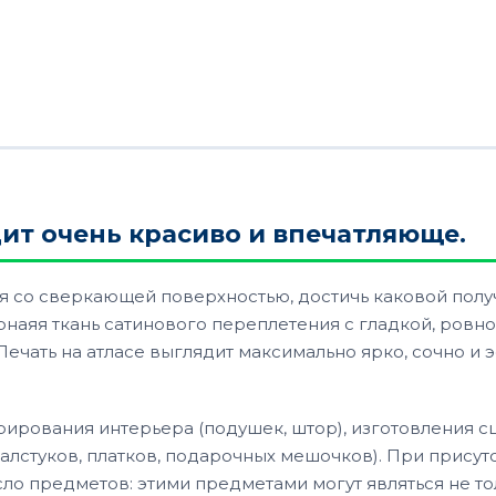
дит очень красиво и впечатляюще.
рия со сверкающей поверхностью, достичь каковой пол
ернаяя ткань сатинового переплетения с гладкой, ровн
ечать на атласе выглядит максимально ярко, сочно и э
рирования интерьера (подушек, штор), изготовления 
алстуков, платков, подарочных мешочков). При присут
ло предметов: этими предметами могут являться не то