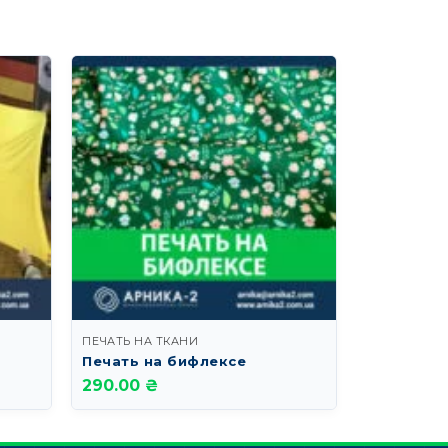
ПЕЧАТЬ НА ТКАНИ
ПЕЧАТЬ НА 
Печать на бифлексе
Печать п
290.00 ₴
755.00 ₴