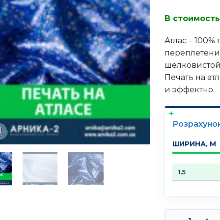
В стоимость
Атлас – 100%
переплетения
шелковистой
Печать на ат
и эффектно.
Розрахуно
ШИРИНА, М
Количество т