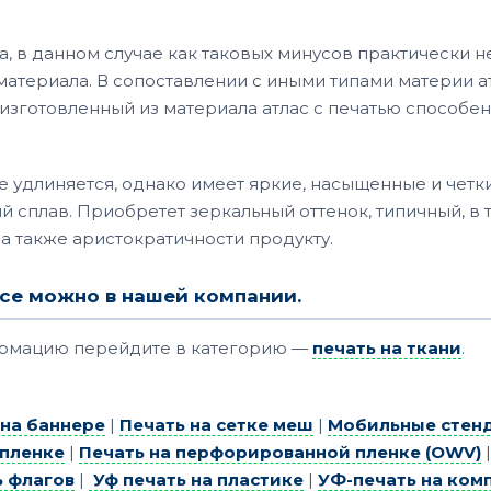
а, в данном случае как таковых минусов практически не
атериала. В сопоставлении с иными типами материи ат
изготовленный из материала атлас с печатью способен
е удлиняется, однако имеет яркие, насыщенные и четк
й сплав. Приобретет зеркальный оттенок, типичный, в 
 а также аристократичности продукту.
ласе можно в нашей компании.
ормацию перейдите в категорию —
печать на ткани
.
 на баннере
|
Печать на сетке меш
|
Мобильные стенд
 пленке
|
Печать на перфорированной пленке (OWV)
ь флагов
|
Уф печать на пластике
|
УФ-печать на ком