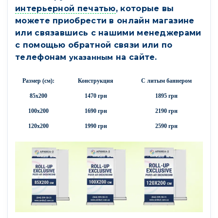
интерьерной печатью
, которые вы
можете приобрести в онлайн магазине
или связавшись с нашими менеджерами
с помощью обратной связи или по
телефонам
на сайте.
указанным
Размер (см):
Конструкция
С литым баннером
85х200
1470 грн
1895 грн
100х200
1690 грн
2190 грн
120х200
1990 грн
2590 грн