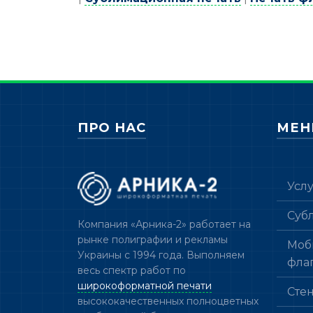
ПРО НАС
МЕ
Усл
Суб
Компания «Арника-2» работает на
рынке полиграфии и рекламы
Моб
Украины с 1994 года. Выполняем
фла
весь спектр работ по
широкоформатной печати
Сте
высококачественных полноцветных