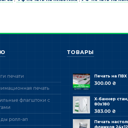
НЮ
ТОВАРЫ
уги печати
Печать на ПВХ
300.00 ₴
лимационная печать
Х-баннер стан
ильные флагштоки с
80х180
гами
383.00 ₴
нды ролл-ап
Печать настол
флажков 24х12