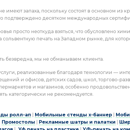
е имеют запаха, поскольку состоят в основном из к
что подтверждено десятком международных сертифи
ровья просто неоткуда взяться, что обусловлено хим
а сольвентную печать на Западном рынке, для кото
ть безвредна, мы не обманываем клиента.
услуги, реализованные благодаря технологии — инт
ений и офисов, детских садов, школ, торгово-разв
супермаркетов и магазинов, особенно продовольствен
ть категорически не рекомендуется.
ды ролл-ап
|
Мобильные стенды х-баннер
|
Моби
|
Промостолы
|
Рекламные шатры и палатки
|
Шир
лагов
|
Уф печать на пластике
|
УФ-печать на ко