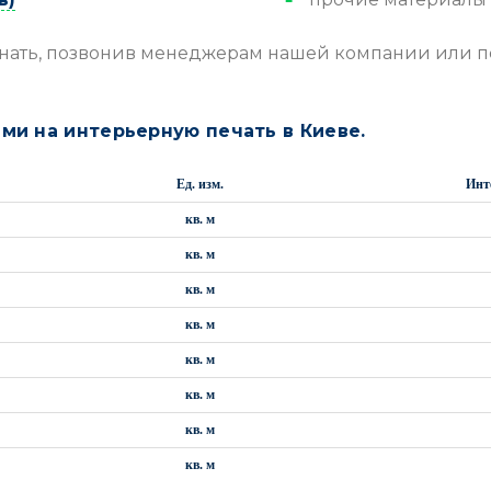
знать, позвонив менеджерам нашей компании или п
ми на интерьерную печать в Киеве.
Ед. изм.
Инт
кв. м
кв. м
кв. м
кв. м
кв. м
кв. м
кв. м
кв. м