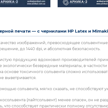
рной печати — с чернилами HP Latex и Mimaki
качество изображений, превосходящее сольвентные 
шение, до 1440 dpi, и абсолютная безопасность.
истую продукцию вдохновил производителей принт
те экологически безвредные материалы, в частности
 основе токсичного сольвента сложно использовать
не выветривается.
помощью сольвента, мягко сказать, не способствуют 
косольвента (лайтсольвент) менее опасен, он не ра
, что способствует практически полному отсутствию