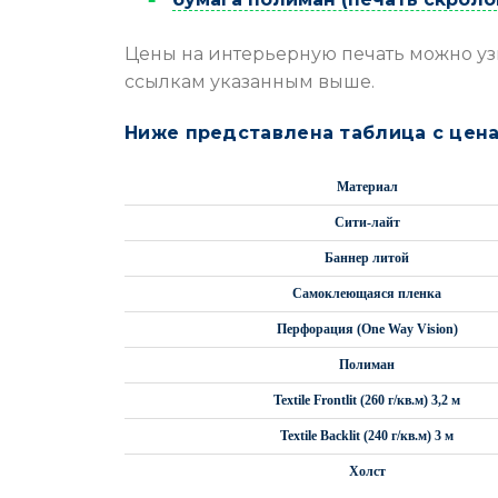
Цены на интерьерную печать можно у
ссылкам указанным выше.
Ниже представлена таблица с цена
Материал
Сити-лайт
Баннер литой
Самоклеющаяся пленка
Перфорация (One Way Vision)
Полиман
Textile Frontlit (260 г/кв.м) 3,2 м
Textile Backlit (240 г/кв.м) 3 м
Холст