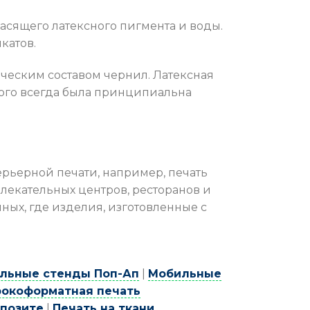
расящего латексного пигмента и воды.
катов.
ическим составом чернил. Латексная
рого всегда была принципиальна
ерьерной печати, например, печать
лекательных центров, ресторанов и
ных, где изделия, изготовленные с
льные стенды Поп-Ап
|
Мобильные
окоформатная печать
мпозите
|
Печать на ткани