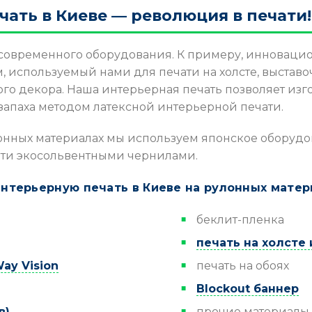
чать в Киеве — революция в печати!
 современного оборудования. К примеру, инновац
, используемый нами для печати на холсте, выставо
го декора. Наша интерьерная печать позволяет изг
апаха методом латексной интерьерной печати.
лонных материалах мы используем японское оборудо
чати экосольвентными чернилами.
терьерную печать в Киеве на рулонных материа
беклит-пленка
печать на холсте 
ay Vision
печать на обоях
Blockout баннер
в)
прочие материалы