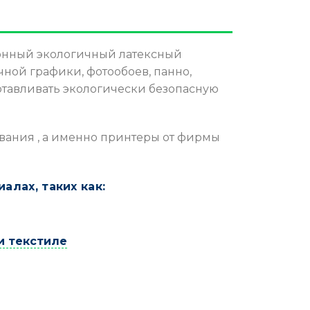
ионный экологичный латексный
чной графики, фотообоев, панно,
отавливать экологически безопасную
вания , а именно принтеры от фирмы
лах, таких как:
и текстиле