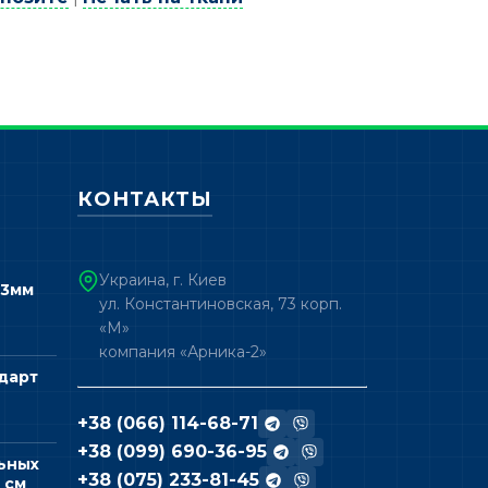
КОНТАКТЫ
Украина, г. Киев
 3мм
ул. Константиновская, 73 корп.
«М»
компания «Арника-2»
дарт
+38 (066) 114-68-71
+38 (099) 690-36-95
ьных
+38 (075) 233-81-45
 см