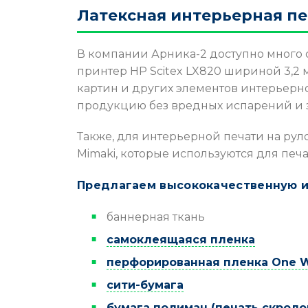
Латексная интерьерная пе
В компании Арника-2 доступно много
принтер HP Scitex LX820 шириной 3,2 м
картин и других элементов интерьерно
продукцию без вредных испарений и з
Также, для интерьерной печати на ру
Mimaki, которые используются для пе
Предлагаем высококачественную ин
баннерная ткань
самоклеящаяся пленка
перфорированная пленка One W
сити-бумага
бумага полиман (печать скроло