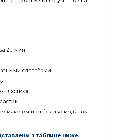
онстрационных инструментов на
за 20 мин
 разными способами
ть
о пластика
пластик
ым макетом или без и чемоданом
дставлены в таблице ниже.