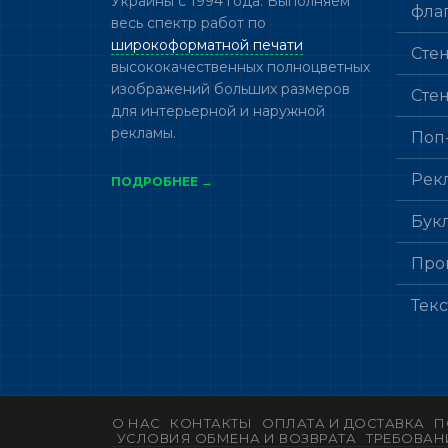
Украины с 1994 года. Выполняем
фла
весь спектр работ по
широкоформатной печати
Сте
высококачественных полноцветных
изображений больших размеров
Сте
для интерьерной и наружной
рекламы.
Поп
Рек
ПОДРОБНЕЕ →
Бук
Про
Тек
О НАС
КОНТАКТЫ
ОПЛАТА И ДОСТАВКА
П
УСЛОВИЯ ОБМЕНА И ВОЗВРАТА
ТРЕБОВАН