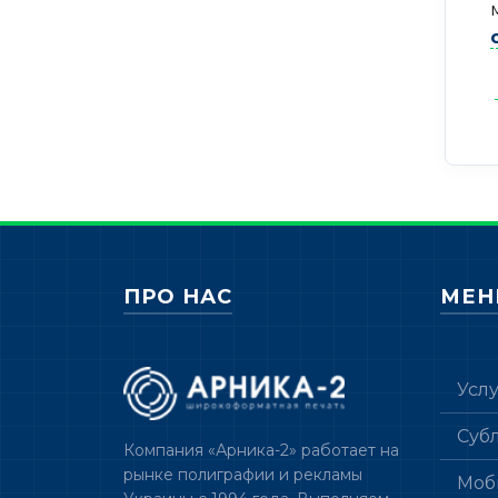
ПРО НАС
МЕ
Усл
Суб
Компания «Арника-2» работает на
рынке полиграфии и рекламы
Моб