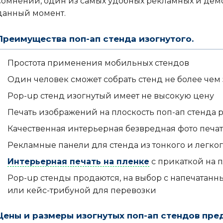
сомнений, один из самых удобных рекламных и дем
данный момент.
Преимущества поп-ап стенда изогнутого.
Простота применения мобильных стендов
Один человек сможет собрать стенд не более чем 
Pop-up стенд изогнутый имеет не высокую цену
Печать изображений на плоскость поп-ап стенда
Качественная интерьерная безвредная фото печа
Рекламные панели для стенда из тонкого и легког
Интерьерная печать на пленке
с прикаткой на 
Pop-up стенды продаются, на выбор с напечатанн
или кейс-трибуной для перевозки
Цены и размеры изогнутых поп-ап стендов пре