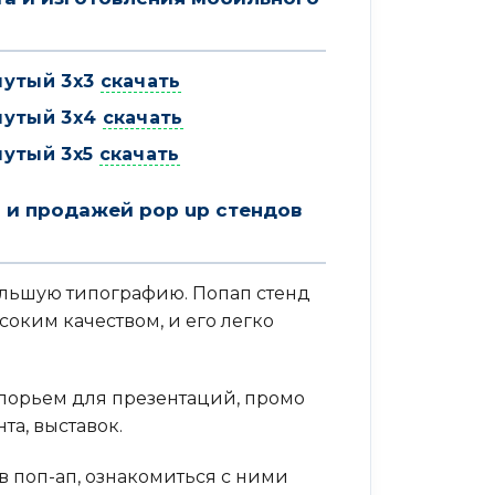
нутый 3х3
скачать
нутый 3х4
скачать
нутый 3х5
скачать
 и продажей pop up стендов
ольшую типографию. Попап стенд
соким качеством, и его легко
порьем для презентаций, промо
а, выставок.
в поп-ап, ознакомиться с ними