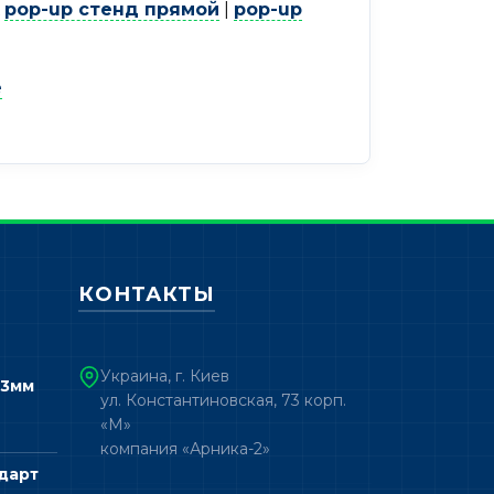
х
pop-up стенд прямой
|
pop-up
е
КОНТАКТЫ
Украина, г. Киев
 3мм
ул. Константиновская, 73 корп.
«М»
компания «Арника-2»
дарт