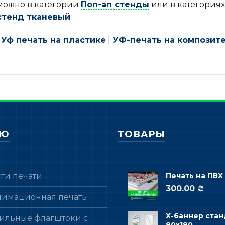
можно в категории
Поп-ап стенды
или в категория
стенд тканевый
.
Уф печать на пластике
|
УФ-печать на композит
НЮ
ТОВАРЫ
уги печати
Печать на ПВХ
300.00 ₴
лимационная печать
Х-баннер стан
ильные флагштоки с
80х180