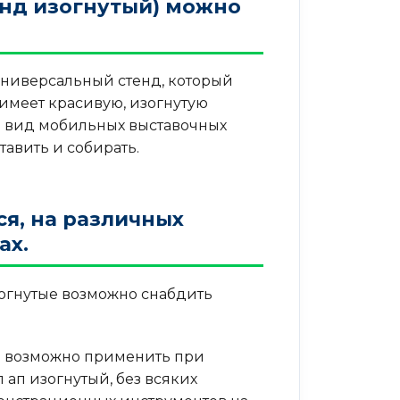
енд изогнутый) можно
 универсальный стенд, который
имеет красивую, изогнутую
й вид мобильных выставочных
тавить и собирать.
я, на различных
ах.
зогнутые возможно снабдить
е) возможно применить при
ап изогнутый, без всяких