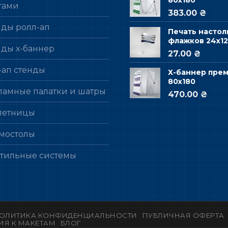
гами
383.00 ₴
нды ролл-ап
Печать настол
флажков 24х12
нды х-баннер
27.00 ₴
-ап стенды
Х-баннер пре
80х180
ламные палатки и шатры
470.00 ₴
летницы
мостолы
стильные системы
ОЛИТИКА КОНФИДЕНЦИАЛЬНОСТИ
ПУБЛИЧНАЯ ОФЕРТА
ИЯ К МАКЕТАМ
БЛОГ