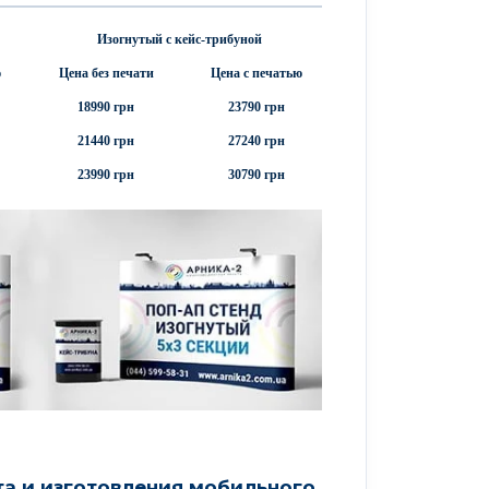
Изогнутый с кейс-трибуной
ю
Цена без печати
Цена с печатью
18990 грн
23790 грн
21440 грн
27240 грн
23990 грн
30790 грн
та и изготовления мобильного