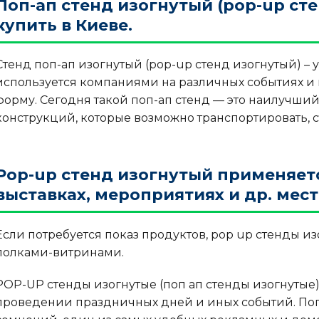
Поп-ап стенд изогнутый (pop-up ст
купить в Киеве.
Стенд поп-ап изогнутый (pop-up стенд изогнутый) –
используется компаниями на различных событиях и 
форму. Сегодня такой поп-ап стенд — это наилучши
конструкций, которые возможно транспортировать, с
Pop-up стенд изогнутый применяетс
выставках, мероприятиях и др. мест
Если потребуется показ продуктов, pop up стенды и
полками-витринами.
POP-UP стенды изогнутые (поп ап стенды изогнуты
проведении праздничных дней и иных событий. Поп 