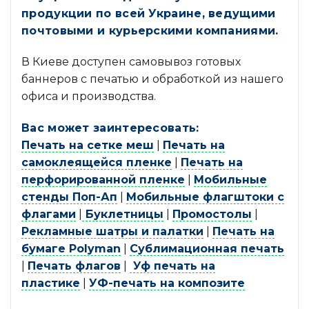
продукции по всей Украине, ведущими
почтовыми и курьерскими компаниями.
В Киеве доступен самовывоз готовых
баннеров с печатью и обработкой из нашего
офиса и производства.
Вас может заинтересовать:
Печать на сетке меш
|
Печать на
самоклеящейся пленке
|
Печать на
перфорированной пленке
|
Мобильные
стенды Поп-Ап
|
Мобильные флагштоки с
флагами
|
Буклетницы
|
Промостолы
|
Рекламные шатры и палатки
|
Печать на
бумаге Polyman
|
Сублимационная печать
|
Печать флагов
|
Уф печать на
пластике
|
УФ-печать на композите