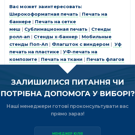
Вас может заинтересовать:
Широкоформатная печать
|
Печать на
баннере
|
Печать на сетке
меш
|
Сублимационная печать
|
Стенды
ролл-ап
|
Стенды х-баннер
|
Мобильные
стенды Поп-Ап
|
Флагшток с виндером
|
Уф
печать на пластике
|
УФ-печать на
композите
|
Печать на ткани
|
Печать флагов
ЗАЛИШИЛИСЯ ПИТАННЯ ЧИ
ПОТРІБНА ДОПОМОГА У ВИБОРІ?
Наші менеджери готові проконсультувати вас
прямо зараз!
МЕНЕДЖЕР ЮЛІЯ