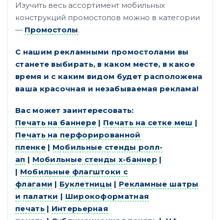
Изучить весь ассортимент мобильных
конструкций промостолов можно в категории
—
Промостолы
.
С нашим рекламными промостолами вы
станете выбирать, в каком месте, в какое
время и с каким видом будет расположена
ваша красочная и незабываемая реклама!
Вас может заинтересовать:
Печать на баннере
|
Печать на сетке меш
|
Печать на перфорированной
пленке
|
Мобильные стенды ролл-
ап
|
Мобильные стенды х-баннер
|
|
Мобильные флагштоки с
флагами
|
Буклетницы
|
Рекламные шатры
и палатки
|
Широкоформатная
печать
|
Интерьерная