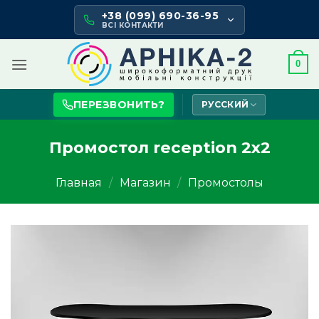
Skip
+38 (099) 690-36-95
to
ВСІ КОНТАКТИ
content
0
ПЕРЕЗВОНИТЬ?
РУССКИЙ
Промостол reception 2х2
Главная
/
Магазин
/
Промостолы