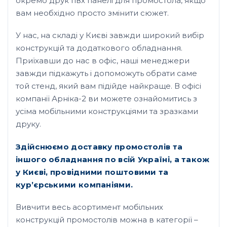
окремо друк пвх панелі для промостола, якщо
вам необхідно просто змінити сюжет.
У нас, на складі у Києві завжди широкий вибір
конструкцій та додаткового обладнання.
Приїхавши до нас в офіс, наші менеджери
завжди підкажуть і допоможуть обрати саме
той стенд, який вам підійде найкраще. В офісі
компанії Арніка-2 ви можете ознайомитись з
усіма мобільними конструкціями та зразками
друку.
Здійснюємо доставку промостолів та
іншого обладнання
по всій Україні, а також
у Києві, провідними поштовими та
кур’єрськими компаніями.
Вивчити весь асортимент мобільних
конструкцій промостолів можна в категорії –