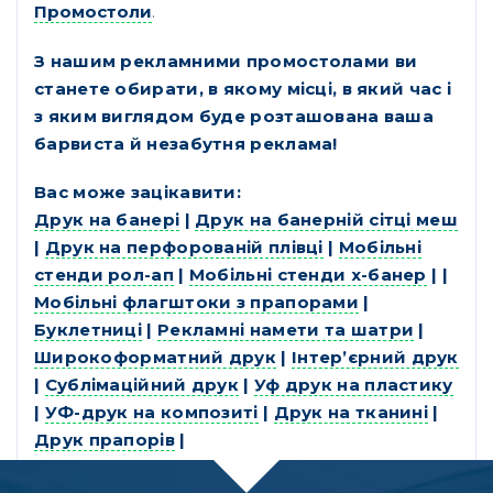
Промостоли
.
З нашим рекламними промостолами ви
станете обирати, в якому місці, в який час і
з яким виглядом буде розташована ваша
барвиста й незабутня реклама!
Вас може зацікавити:
Друк на банері
|
Друк на банерній сітці меш
|
Друк на перфорованій плівці
|
Мобільні
стенди рол-ап
|
Мобільні стенди х-банер
| |
Мобільні флагштоки з прапорами
|
Буклетниці
|
Рекламні намети та шатри
|
Широкоформатний друк
|
Інтер’єрний друк
|
Сублімаційний друк
|
Уф друк на пластику
|
УФ-друк на композиті
|
Друк на тканині
|
Друк прапорів
|