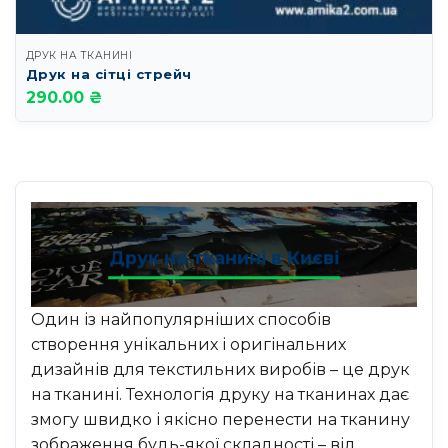
ДРУК НА ТКАНИНІ
Друк на сітці стрейч
290.00 ₴
Друк на тканині в Києві
Один із найпопулярніших способів
створення унікальних і оригінальних
дизайнів для текстильних виробів – це друк
на тканині. Технологія друку на тканинах дає
змогу швидко і якісно перенести на тканину
зображення будь-якої складності – від