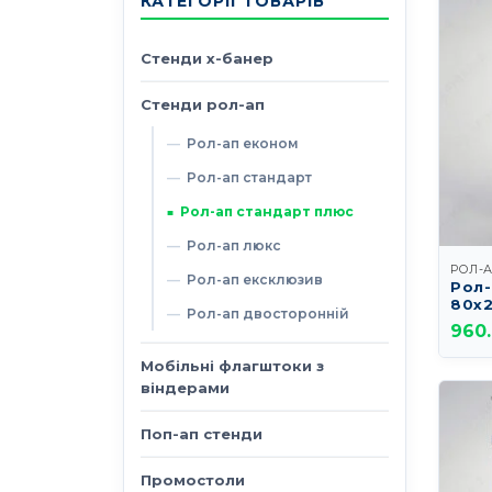
КАТЕГОРІЇ ТОВАРІВ
Стенди х-банер
Стенди рол-ап
Рол-ап економ
Рол-ап стандарт
Рол-ап стандарт плюс
Рол-ап люкс
РОЛ-
Рол-ап ексклюзив
Рол-
80х
Рол-ап двосторонній
960
Мобільні флагштоки з
віндерами
Поп-ап стенди
Промостоли