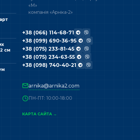
«М»
компанія «Арніка-2»
арт
+38 (066) 114-68-71
+38 (099) 690-36-95
их
+38 (075) 233-81-45
2 см
+38 (075) 234-63-55
+38 (098) 740-40-21
ум
arnika@arnika2.com
ПН-ПТ: 10:00-18:00
КАРТА САЙТА →