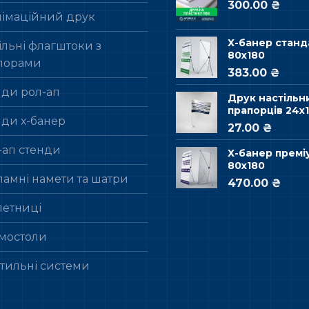
300.00 ₴
лімаційний друк
Х-банер станд
льні флагштоки з
80х180
порами
383.00 ₴
нди рол-ап
Друк настільн
прапорців 24х1
нди х-банер
27.00 ₴
-ап стенди
Х-банер премі
80х180
ламні намети та шатри
470.00 ₴
летниці
мостоли
стильні системи