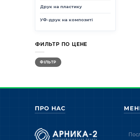
Друк на пластику
УФ-друк на композиті
ФИЛЬТР ПО ЦЕНЕ
Мінімальна
Найбільша
ФІЛЬТР
ціна
ціна
ПРО НАС
МЕ
Пос