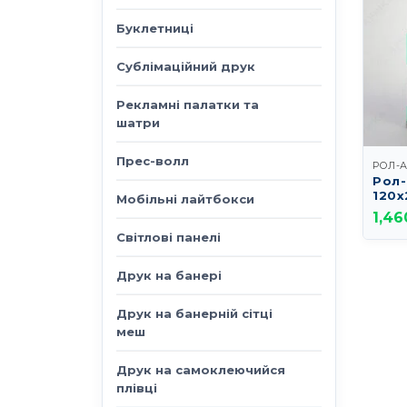
Буклетниці
Сублімаційний друк
Рекламні палатки та
шатри
Прес-волл
РОЛ-
Рол-
120х
Мобільні лайтбокси
1,46
Світлові панелі
Друк на банері
Друк на банерній сітці
меш
Друк на самоклеючийся
плівці