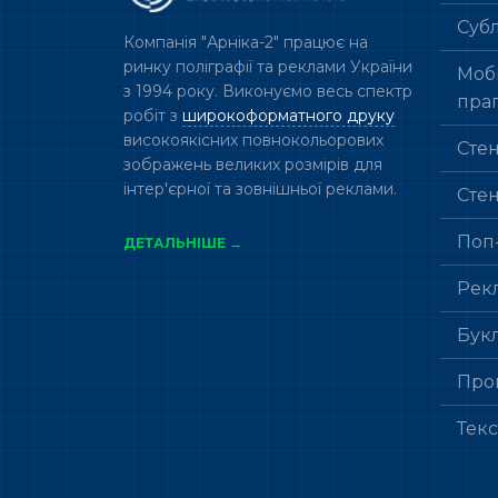
Суб
Компанія "Арніка-2" працює на
ринку поліграфії та реклами України
Мобі
з 1994 року. Виконуємо весь спектр
пра
робіт з
широкоформатного друку
високоякісних повнокольорових
Сте
зображень великих розмірів для
інтер'єрної та зовнішньої реклами.
Сте
Поп
ДЕТАЛЬНІШЕ →
Рек
Бук
Про
Тек