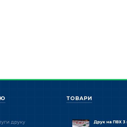
НЮ
ТОВАРИ
луги друку
Друк на ПВХ 3