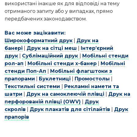
використані інакше як для відповіді на тему
отриманого запиту або у випадках, прямо
передбачених законодавством.
Вас може зацікавити:
Широкоформатний друк
|
Друк на
банері
|
Друк на сітці меш
|
Інтер’єрний
друк
|
Сублімаційний друк
|
Мобільні стенди
рол-ап
|
Мобільні стенди х-банер
|
Мобільні
стенди Поп-Ап
|
Мобільні флагштоки з
прапорами
|
Буклетниці
|
Промостолы
|
Текстильні системи
|
Рекламні намети та
шатри
|
Друк на самоклеючій плівці
|
Друк на
перфорованій плівці (OWV)
|
Друк
скролів
|
Друк плакатів для сітілайтів
|
Друк
прапорів