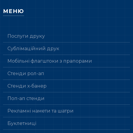
МЕНЮ
Послуги друку
Сублімаційний друк
Мобільні флагштоки з прапорами
Стенди рол-ап
Стенди х-банер
Поп-ап стенди
Рекламні намети та шатри
Буклетниці