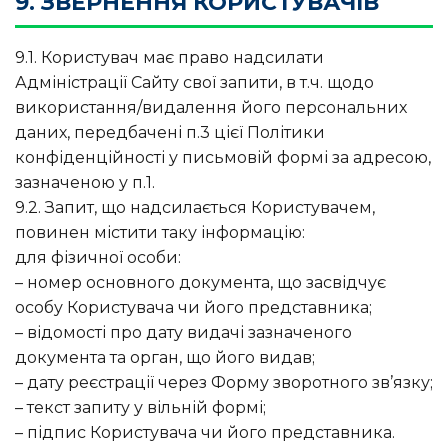
9. ЗВЕРНЕННЯ КОРИСТУВАЧІВ
9.1. Користувач має право надсилати
Адміністрації Сайту свої запити, в т.ч. щодо
використання/видалення його персональних
даних, передбачені п.3 цієї Політики
конфіденційності у письмовій формі за адресою,
зазначеною у п.1.
9.2. Запит, що надсилається Користувачем,
повинен містити таку інформацію:
для фізичної особи:
– номер основного документа, що засвідчує
особу Користувача чи його представника;
– відомості про дату видачі зазначеного
документа та орган, що його видав;
– дату реєстрації через Форму зворотного зв’язку;
– текст запиту у вільній формі;
– підпис Користувача чи його представника.