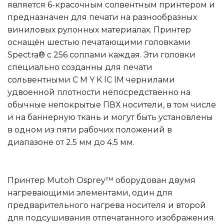
является 6-красочным солвентным принтером и
предназначен для печати на разнообразных
виниловых рулонных материалах. Принтер
оснащён шестью печатающими головками
Spectra® с 256 соплами каждая. Эти головки
специально созданны для печати
сольвентными C M Y K lC lM чернилами
удвоенной плотности непосредственно на
обычные непокрытые ПВХ носители, в том числе
и на баннерную ткань и могут быть установлены
в одном из пяти рабочих положений в
диапазоне от 2.5 мм до 4.5 мм.
Принтер Mutoh Osprey™ оборудован двумя
нагревающими элементами, один для
предварительного нагрева носителя и второй
для подсушивания отпечатанного изображения.