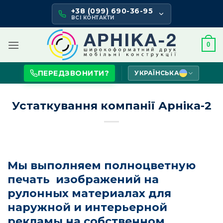
Skip
+38 (099) 690-36-95
to
ВСІ КОНТАКТИ
content
0
ПЕРЕДЗВОНИТИ?
УКРАЇНСЬКА
Устаткування компанії Арніка-2
Мы выполняем полноцветную
печать изображений на
рулонных материалах для
наружной и интерьерной
рекламы на собственном