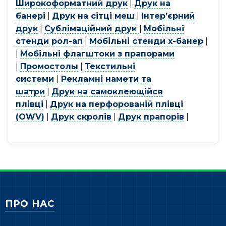
Широкоформатний друк
|
Друк на
банері
|
Друк на сітці меш
|
Інтер’єрний
друк
|
Сублімаційний друк
|
Мобільні
стенди рол-ап
|
Мобільні стенди х-банер
|
|
Мобільні флагштоки з прапорами
|
Промостолы
|
Текстильні
системи
|
Рекламні намети та
шатри
|
Друк на самоклеющійся
плівці
|
Друк на перфорованій плівці
(OWV)
|
Друк скролів
|
Друк прапорів
|
ПРО НАС