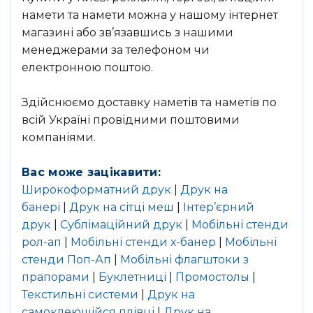
намети та намети можна у нашому інтернет
магазині або зв’язавшись з нашими
менеджерами за телефоном чи
електронною поштою.
Здійснюємо доставку наметів та наметів по
всій Україні провідними поштовими
компаніями.
Вас може зацікавити:
Широкоформатний друк
|
Друк на
банері
|
Друк на сітці меш
|
Інтер’єрний
друк
|
Сублімаційний друк
|
Мобільні стенди
рол-ап
|
Мобільні стенди х-банер
|
Мобільні
стенди Поп-Ап
|
Мобільні флагштоки з
прапорами
|
Буклетниці
|
Промостолы
|
Текстильні системи
|
Друк на
самоклеющійся плівці
|
Друк на