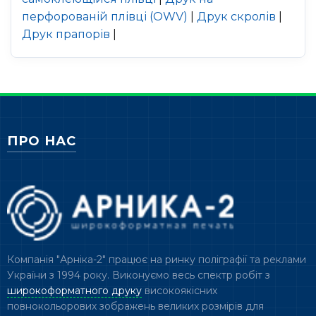
перфорованій плівці (OWV)
|
Друк скролів
|
Друк прапорів
|
ПРО НАС
Компанія "Арніка-2" працює на ринку поліграфії та реклами
України з 1994 року. Виконуємо весь спектр робіт з
широкоформатного друку
високоякісних
повнокольорових зображень великих розмірів для