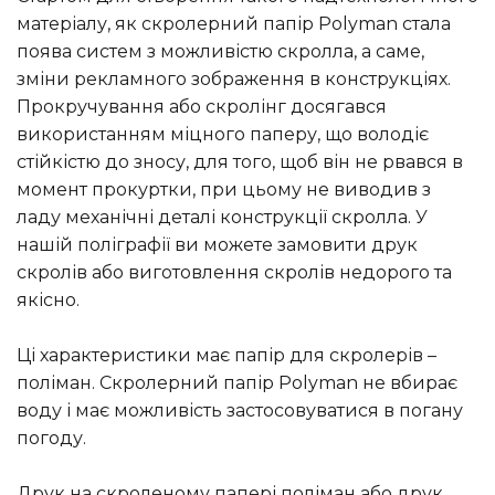
матеріалу, як скролерний папір Polyman стала
поява систем з можливістю скролла, а саме,
зміни рекламного зображення в конструкціях.
Прокручування або скролінг досягався
використанням міцного паперу, що володіє
стійкістю до зносу, для того, щоб він не рвався в
момент прокуртки, при цьому не виводив з
ладу механічні деталі конструкції скролла. У
нашій поліграфії ви можете замовити друк
скролів або виготовлення скролів недорого та
якісно.
Ці характеристики має папір для скролерів –
поліман. Скролерний папір Polyman не вбирає
воду і має можливість застосовуватися в погану
погоду.
Друк на скроленому папері поліман або друк