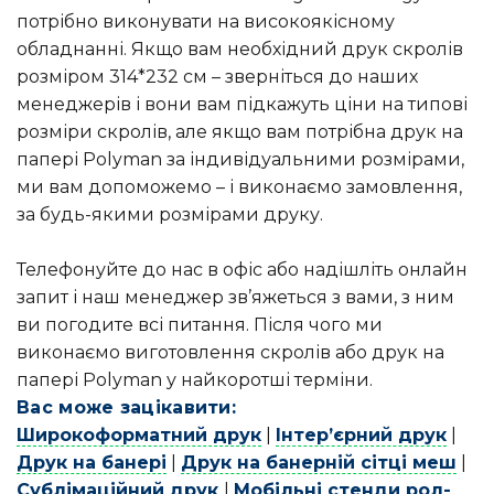
потрібно виконувати на високоякісному
обладнанні. Якщо вам необхідний друк скролів
розміром 314*232 см – зверніться до наших
менеджерів і вони вам підкажуть ціни на типові
розміри скролів, але якщо вам потрібна друк на
папері Polyman за індивідуальними розмірами,
ми вам допоможемо – і виконаємо замовлення,
за будь-якими розмірами друку.
Телефонуйте до нас в офіс або надішліть онлайн
запит і наш менеджер зв’яжеться з вами, з ним
ви погодите всі питання. Після чого ми
виконаємо виготовлення скролів або друк на
папері Polyman у найкоротші терміни.
Вас може зацікавити:
Широкоформатний друк
|
Інтер’єрний друк
|
Друк на банері
|
Друк на банерній сітці меш
|
Сублімаційний друк
|
Мобільні стенди рол-