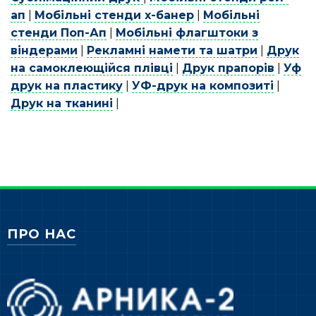
ап
|
Мобільні стенди х-банер
|
Мобільні
стенди Поп-Ап
|
Мобільні флагштоки з
віндерами
|
Рекламні намети та шатри
|
Друк
на самоклеющійся плівці
|
Друк прапорів
|
Уф
друк на пластику
|
УФ-друк на композиті
|
Друк на тканині
|
ПРО НАС