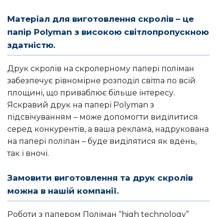
Матеріал для виготовлення скролів – це
папір Polyman з високою світлопропускною
здатністю.
Друк скролів на скролерному папері поліман
забезпечує рівномірне розподіл світла по всій
площині, що приваблює більше інтересу.
Яскравий друк на папері Polyman з
підсвічуванням – може допомогти виділитися
серед конкурентів, а ваша реклама, надрукована
на папері поліпан – буде виділятися як вдень,
так і вночі.
Замовити виготовлення та друк скролів
можна в нашій компанії.
Роботи з папером Поліман “high technology”