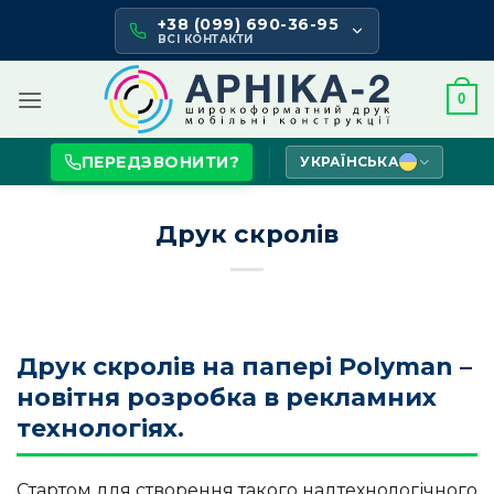
Skip
+38 (099) 690-36-95
to
ВСІ КОНТАКТИ
content
0
ПЕРЕДЗВОНИТИ?
УКРАЇНСЬКА
Друк скролів
Друк скролів на папері Polyman –
новітня розробка в рекламних
технологіях.
Стартом для створення такого надтехнологічного