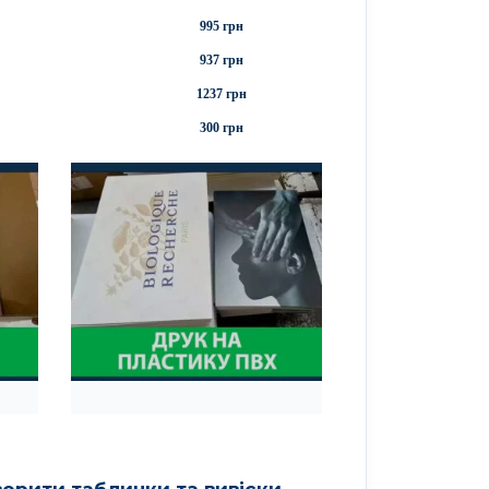
995 грн
937 грн
1237 грн
300 грн
ворити таблички та вивіски,