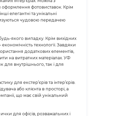
аних інтер’єрах. Можна з
ля оформлення фотовиставок. Крім
нші елегантні та унікальні
еризуються чудовою передачею
 будь-якого випадку. Крім вихідних
економічність технології. Завдяки
ористання додаткових елементів,
ити на витратних матеріалах. УФ
 для внутрішнього, так і для
ику для екстер’єрів та інтер’єрів.
дувача або клієнта в просторі, а
мпанії, що має свій унікальний
ички для офісів, розважальних і