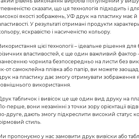
Такий рівень виконання виробів популярний у вишук
упевненістю сказати, що ця технологія підходить і д
високої якості зображень, УФ друк на пластику має й і
властивості. У результаті отримані продукти характ
кольору, яскравістю і насиченістю кольору.
Використання цієї технології – ідеальне рішення для
фізичних властивостей, є ще один важливий фактор – 
нанесенню чорнила безпосередньо на листи без вик
як-от самоклейна плівка або папір, ви можете заощад
друк на пластику дає змогу отримувати зображення як
зовнішнього використання.
Друк табличок і вивісок це ще один вид друку на пласт
По-перше, вони незамінні з точки зору орієнтації відві
по-друге, дають змогу підкреслити високий статус ко
фірмовий стиль.
Ми пропонуємо у нас замовити друк вивіски або табл