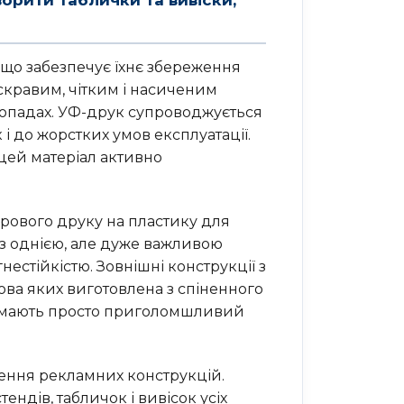
 що забезпечує їхнє збереження
скравим, чітким і насиченим
а опадах. УФ-друк супроводжується
 і до жорстких умов експлуатації.
 цей матеріал активно
рового друку на пластику для
 з однією, але дуже важливою
естійкістю. Зовнішні конструкції з
нова яких виготовлена з спіненного
ни мають просто приголомшливий
лення рекламних конструкцій.
дів, табличок і вивісок усіх