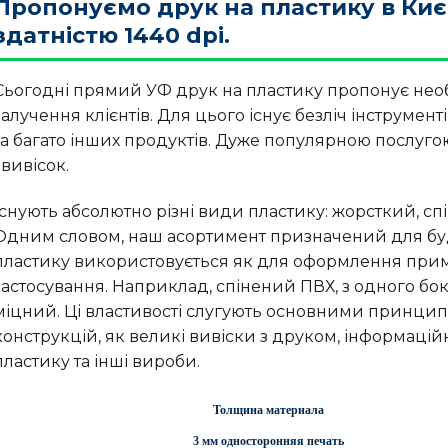
Пропонуємо друк на пластику в Киє
здатністю 1440 dpi.
Сьогодні прямий УФ друк на пластику пропонує нео
залучення клієнтів. Для цього існує безліч інструмен
та багато інших продуктів. Дуже популярною послугою
і вивісок.
Існують абсолютно різні види пластику: жорсткий, сп
Одним словом, наш асортимент призначений для буд
пластику використовується як для оформлення примі
застосування. Наприклад, спінений ПВХ, з одного боку
міцний. Ці властивості слугують основними принцип
конструкцій, як великі вивіски з друком, інформацій
пластику та інші вироби.
Толщина материала
3 мм односторонняя печать