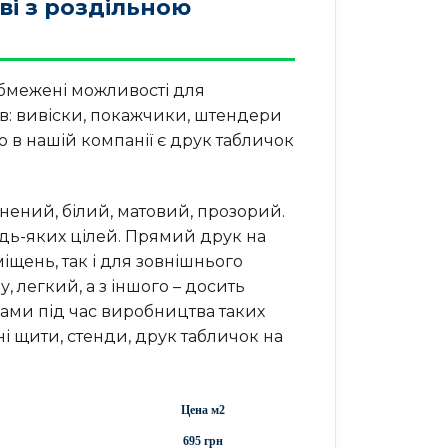
ві з роздільною
бмежені можливості для
тів: вивіски, покажчики, штендери
 в нашій компанії є друк табличок
інений, білий, матовий, прозорий.
ь-яких цілей. Прямий друк на
щень, так і для зовнішнього
, легкий, а з іншого – досить
ами під час виробництва таких
ні щити, стенди, друк табличок на
Цена м2
695 грн