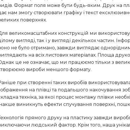
видів. Формат поля може бути будь-яким. Друк на пла
дає нам змогу створювати графіку і текст ексклюзивної
великих поверхнях.
Для великомасштабних конструкцій ми використовує
цілому вигляді, так і у вигляді декількох частин. Ін
воно не було отримано, завжди виглядає однорідним 
виглядають на всіх листових матеріалах. Площа друков
Однак це не означає, що ми працюємо тільки з вел
створюємо вироби меншого формату.
Раніше при створенні таких виробів використовувала
зображення на плівці та подальшого накочування зо
складна техніка, за якої процес монтажу плівки необ
інакше виникнуть ефекти спучування поверхні, пошк
Технологія прямого друку на пластику завжди вироб
виключаючи людський фактор. Крім того, наша унікал