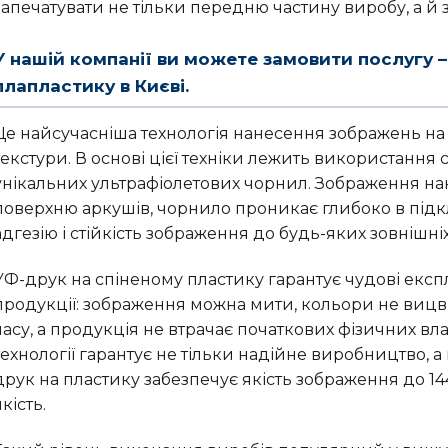
запечатувати не тільки передню частину виробу, а й 
У нашій компанії ви можете замовити послугу –
плапластику в Києві.
Це найсучасніша технологія нанесення зображень на б
текстури. В основі цієї техніки лежить використання
унікальних ультрафіолетових чорнил. Зображення н
поверхню аркушів, чорнило проникає глибоко в під
адгезію і стійкість зображення до будь-яких зовнішніх
УФ-друк на спіненому пластику гарантує чудові експ
продукції: зображення можна мити, кольори не вицві
часу, а продукція не втрачає початкових фізичних вл
технології гарантує не тільки надійне виробництво, а
друк на пластику забезпечує якість зображення до 1
якість.