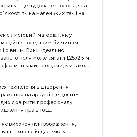
стику – це чудова технологія, яка
 якості як на маленьких, так і на
мо листовий матеріал, як у
формаційне поле, яким би чином
і рівним. Вони ідеально
аного поля може сягати 1,25х2,5 м.
икоформатними площами, ми також
ся технологія відтворення
браження на аркуші. Це досить
хідно довірити професіоналу,
одження країв тощо.
ляє високоякісні зображення,
ьна технологія дає змогу