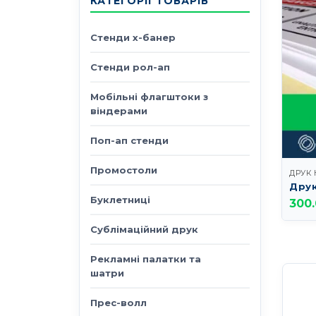
КАТЕГОРІЇ ТОВАРІВ
Стенди х-банер
Стенди рол-ап
Мобільні флагштоки з
віндерами
Поп-ап стенди
Промостоли
ДРУК
Друк
Буклетниці
300
Сублімаційний друк
Рекламні палатки та
шатри
Прес-волл