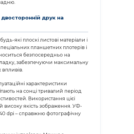
задню.
 двосторонній друк на
удь-які плоскі листові матеріали і
 спеціальних планшетних плотерів і
аноситься безпосередньо на
кладку, забезпечуючи максимальну
 впливів.
луатаційні характеристики
тають на сонці тривалий період
астивостей. Використання цієї
 й високу якість зображення. УФ-
440 dpi – справжню фотографічну