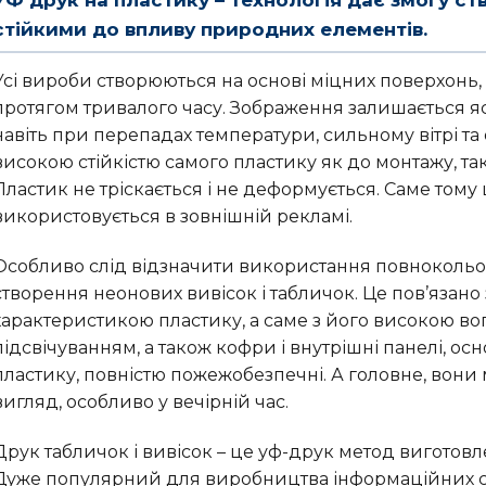
стійкими до впливу природних елементів.
Усі вироби створюються на основі міцних поверхонь,
протягом тривалого часу. Зображення залишається я
навіть при перепадах температури, сильному вітрі т
високою стійкістю самого пластику як до монтажу, так
Пластик не тріскається і не деформується. Саме тому
використовується в зовнішній рекламі.
Особливо слід відзначити використання повнокольо
створення неонових вивісок і табличок. Це пов’язано
характеристикою пластику, а саме з його високою вогн
підсвічуванням, а також кофри і внутрішні панелі, ос
пластику, повністю пожежобезпечні. А головне, во
вигляд, особливо у вечірній час.
Друк табличок і вивісок – це уф-друк метод виготов
Дуже популярний для виробництва інформаційних стен