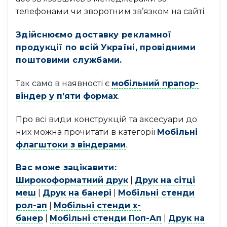
телефонами чи зворотним зв’язком на сайті.
Здійснюємо доставку рекламної
продукції по всій Україні, провідними
поштовими службами.
Так само в наявності є
мобільний прапор-
віндер у п’яти формах
.
Про всі види конструкцій та аксесуари до
них можна прочитати в категорії
Мобільні
флагштоки з віндерами
.
Вас може зацікавити:
Широкоформатний друк
|
Друк на сітці
меш
|
Друк на банері
|
Мобільні стенди
рол-ап
|
Мобільні стенди х-
банер
|
Мобільні стенди Поп-Ап
|
Друк на