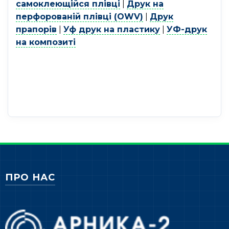
самоклеющійся плівці
|
Друк на
перфорованій плівці (OWV)
|
Друк
прапорів
|
Уф друк на пластику
|
УФ-друк
на композиті
ПРО НАС