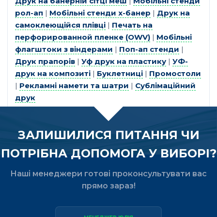
Друк на банерній сітці меш
|
Мобільні стенди
рол-ап
|
Мобільні стенди х-банер
|
Друк на
самоклеющійся плівці
|
Печать на
перфорированной пленке (OWV)
|
Мобільні
флагштоки з віндерами
|
Поп-ап стенди
|
Друк прапорів
|
Уф друк на пластику
|
УФ-
друк на композиті
|
Буклетниці
|
Промостоли
|
Рекламні намети та шатри
|
Сублімаційний
друк
ЗАЛИШИЛИСЯ ПИТАННЯ ЧИ
ПОТРІБНА ДОПОМОГА У ВИБОРІ?
Наші менеджери готові проконсультувати вас
прямо зараз!