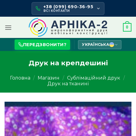
Skip
+38 (099) 690-36-95
to
ВСІ КОНТАКТИ
content
0
ПЕРЕДЗВОНИТИ?
УКРАЇНСЬКА
Друк на крепдешині
Головна
/
Магазин
/
Сублімаційний друк
/
Друк на тканині