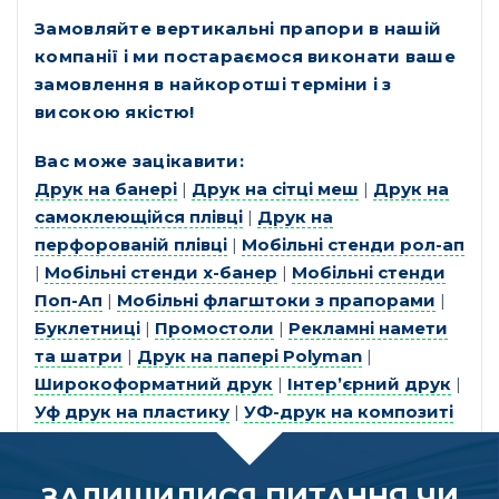
Замовляйте вертикальні прапори в нашій
компанії і ми постараємося виконати ваше
замовлення в найкоротші терміни і з
високою якістю!
Вас може зацікавити:
Друк на банері
|
Друк на сітці меш
|
Друк на
самоклеющійся плівці
|
Друк на
перфорованій плівці
|
Мобільні стенди рол-ап
|
Мобільні стенди х-банер
|
Мобільні стенди
Поп-Ап
|
Мобільні флагштоки з прапорами
|
Буклетниці
|
Промостоли
|
Рекламні намети
та шатри
|
Друк на папері Polyman
|
Широкоформатний друк
|
Інтер’єрний друк
|
Уф друк на пластику
|
УФ-друк на композиті
ЗАЛИШИЛИСЯ ПИТАННЯ ЧИ