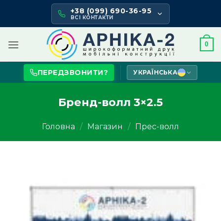
Skip
+38 (099) 690-36-95
to
ВСІ КОНТАКТИ
content
0
ПЕРЕДЗВОНИТИ?
УКРАЇНСЬКА
Бренд-волл 3×2.5
Головна
/
Магазин
/
Прес-волл