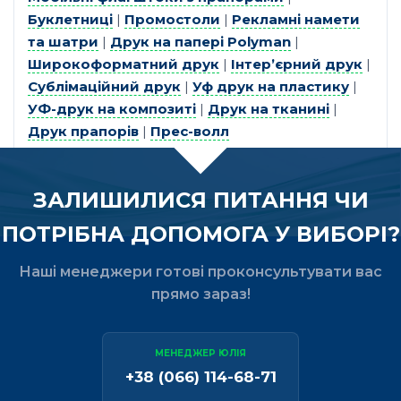
Буклетниці
|
Промостоли
|
Рекламні намети
та шатри
|
Друк на папері Polyman
|
Широкоформатний друк
|
Інтер’єрний друк
|
Сублімаційний друк
|
Уф друк на пластику
|
УФ-друк на композиті
|
Друк на тканині
|
Друк прапорів
|
Прес-волл
ЗАЛИШИЛИСЯ ПИТАННЯ ЧИ
ПОТРІБНА ДОПОМОГА У ВИБОРІ?
Наші менеджери готові проконсультувати вас
прямо зараз!
МЕНЕДЖЕР ЮЛІЯ
+38 (066) 114-68-71