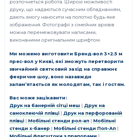
розпочнеться робота. Широкі можливості
друку, що надаються сучасним обладнанням,
дають змогу наносити на полотно будь-яке
зображення. Фотографії з сімейних архівів
можна перемежовувати написами,
виконаними оригінальним шрифтом.
Ми можемо виготовити Бренд-вол 3×2.5 м
прес-вол у Києві, які зможуть перетворити
звичайний святковий захід на справжнє
феєричне шоу, воно назавжди
запам’ятається як молодятам, так і гостям.
Вас може зацікавити:
Друк на банерній сітці меш
|
Друк на
самоклеючій плівці
|
Друк на перфорованій
плівці
|
Мобільні стенди рол-ап
|
Мобільні
стенди х-банер
|
Мобільні стенди Поп-Ап
|
Мобільні флагштоки з прапорами
|