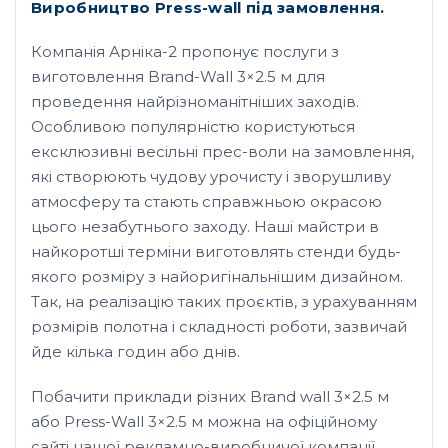
Виробництво Press-wall під замовлення.
Компанія Арніка-2 пропонує послуги з
виготовлення Brand-Wall 3×2.5 м для
проведення найрізноманітніших заходів.
Особливою популярністю користуються
ексклюзивні весільні прес-воли на замовлення,
які створюють чудову урочисту і зворушливу
атмосферу та стають справжньою окрасою
цього незабутнього заходу. Наші майстри в
найкоротші терміни виготовлять стенди будь-
якого розміру з найоригінальнішим дизайном.
Так, на реалізацію таких проєктів, з урахуванням
розмірів полотна і складності роботи, зазвичай
йде кілька годин або днів.
Побачити приклади різних Brand wall 3×2.5 м
або Press-Wall 3×2.5 м можна на офіційному
сайті нашої рекламно-виробничої компанії.