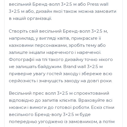
весільний Бренд-волл 3×2.5 м або Press wall
3×2.5 м або, дизайн якої також можна замовити
в нашій організації.
Створіть свій весільний Бренд-волл 3×2.5 м,
наприклад, у вигляді квітів, прикрасьте її
казковими персонажами, зробіть тему або
залиште ініціали нареченого і нареченої.
Фотографії на тлі такого дизайну точно нікого
не залишать байдужим. Brand wall 3×2.5 м
приверне увагу гостей заходу і збереже всю
серйозність і значущість заходу на довгі роки.
Весільний прес волл 3×2.5 м спроектований
відповідно до запитів клієнтів. Враховуйте всі
нюанси і вимоги до готової роботи. Ескіз стіни
весільного Бренд-волу 3×2.5 м буде
попередньо узгоджено із замовником, а потім