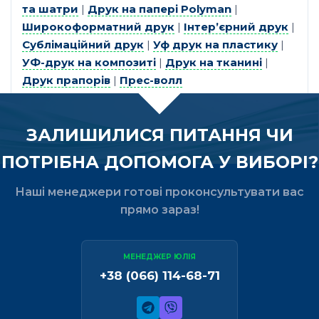
та шатри
|
Друк на папері Polyman
|
Широкоформатний друк
|
Інтер’єрний друк
|
Сублімаційний друк
|
Уф друк на пластику
|
УФ-друк на композиті
|
Друк на тканині
|
Друк прапорів
|
Прес-волл
ЗАЛИШИЛИСЯ ПИТАННЯ ЧИ
ПОТРІБНА ДОПОМОГА У ВИБОРІ?
Наші менеджери готові проконсультувати вас
прямо зараз!
МЕНЕДЖЕР ЮЛІЯ
+38 (066) 114-68-71