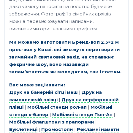
дають змогу наносити на полотно будь-яке
зображення. Фотографії з сімейних архівів
можна перемежовувати написами,
виконаними оригінальним шрифтом.
Ми можемо виготовити Бренд-вол 2.5×2 м
прес-вол у Києві, які зможуть перетворити
звичайний святковий захід на справжнє
феєричне шоу, воно назавжди
запам’ятається як молодятам, так і гостям.
Вас може зацікавити:
Друк на банерній сітці меш
|
Друк на
самоклеючій плівці
|
Друк на перфорованій
плівці
|
Мобільні стенди рол-ап
|
Мобільні
стенди х-банер
|
Мобільні стенди Поп-Ап
|
Мобільні флагштоки з прапорами
|
Буклетниці
|
Промостоли
|
Рекламні намети