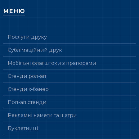
МЕНЮ
Послуги друку
Сублімаційний друк
Мобільні флагштоки з прапорами
Стенди рол-ап
Стенди х-банер
Поп-ап стенди
Рекламні намети та шатри
Буклетниці