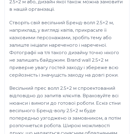
2.5×2 м або, дизайн якої також можна замовити
в нашій організації.
Створіть свій весільний Бренд-волл 2.5×2 м,
наприклад, у вигляді квітів, прикрасьте її
казковими персонажами, зробіть тему або
залиште ініціали нареченого і нареченої.
Фотографії на тлі такого дизайну точно нікого
не залишать байдужим. Brand wall 2.5×2 м
приверне увагу гостей заходу і збереже всю
серйозність і значущість заходу на довгі роки.
Весільний прес волл 2.5×2 м спроектований
відповідно до запитів клієнтів. Враховуйте всі
нюанси і вимоги до готової роботи. Ескіз стіни
весільного Бренд-волу 2.5×2 м буде
попередньо узгоджено із замовником, а потім
розпочнеться робота. Широкі можливості
друку, що надаються сучасним обладнанням,