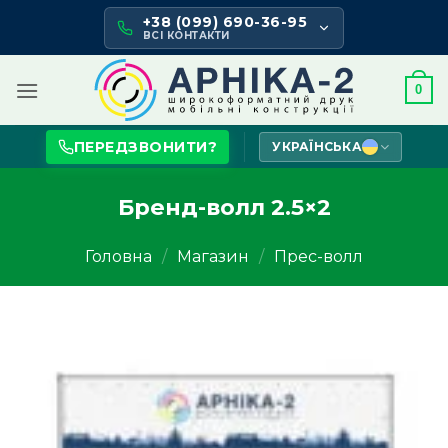
Skip
+38 (099) 690-36-95
to
ВСІ КОНТАКТИ
content
0
ПЕРЕДЗВОНИТИ?
УКРАЇНСЬКА
Бренд-волл 2.5×2
Головна
/
Магазин
/
Прес-волл