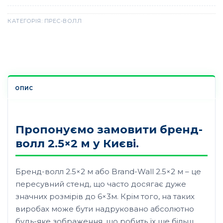
КАТЕГОРІЯ:
ПРЕС-ВОЛЛ
ОПИС
Пропонуємо замовити бренд-
волл 2.5×2 м у Києві.
Бренд-волл 2.5×2 м або Brand-Wall 2.5×2 м – це
пересувний стенд, що часто досягає дуже
значних розмірів до 6×3м. Крім того, на таких
виробах може бути надруковано абсолютно
будь-яке зображення, що робить їх ще більш