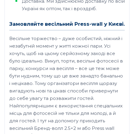
Доставка. Ми здійснюємо доставку по всій
Україні як оптом, так і вроздріб.
Замовляйте весільний Press-wall у Києві.
Весільне торжество – дуже особистий, ніжний і
незабутній момент у житті кожної пари. Усі
хочуть, щоб на цьому серйозному заході все
було ідеально. Викуп, торти, весільні фотосесії в
парку, конкурси на весілля – все це теж може
бути нудним, тому що це вже занадто банально
і нецікаво. Тому організатори весілля щоразу
вигадують нові та цікаві способи привернути
до себе увагу та розважити гостей.
Найпопулярнішим є використання спеціальних
місць для фотосесій не тільки для молоді, а й
для гостей. І тут на допомогу приходить
весільний Бренд-волл 2.5×2 м або Press wall