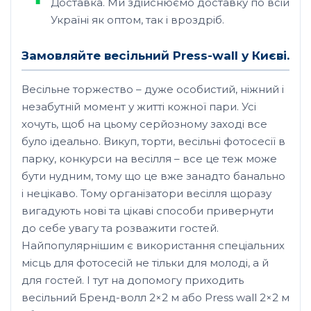
Доставка. Ми здійснюємо доставку по всій
Україні як оптом, так і вроздріб.
Замовляйте весільний Press-wall у Києві.
Весільне торжество – дуже особистий, ніжний і
незабутній момент у житті кожної пари. Усі
хочуть, щоб на цьому серйозному заході все
було ідеально. Викуп, торти, весільні фотосесії в
парку, конкурси на весілля – все це теж може
бути нудним, тому що це вже занадто банально
і нецікаво. Тому організатори весілля щоразу
вигадують нові та цікаві способи привернути
до себе увагу та розважити гостей.
Найпопулярнішим є використання спеціальних
місць для фотосесій не тільки для молоді, а й
для гостей. І тут на допомогу приходить
весільний Бренд-волл 2×2 м або Press wall 2×2 м