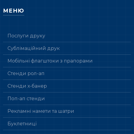
МЕНЮ
Послуги друку
Сублімаційний друк
Мобільні флагштоки з прапорами
Стенди рол-ап
Стенди х-банер
Поп-ап стенди
Рекламні намети та шатри
Буклетниці