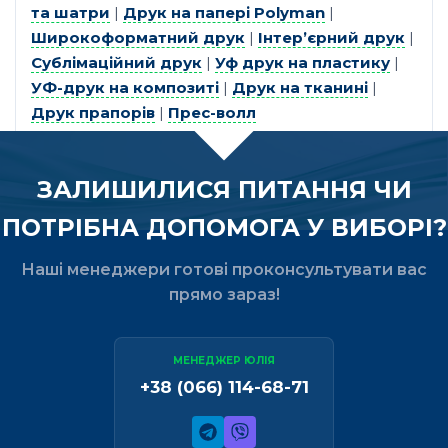
та шатри
|
Друк на папері Polyman
|
Широкоформатний друк
|
Інтер’єрний друк
|
Сублімаційний друк
|
Уф друк на пластику
|
УФ-друк на композиті
|
Друк на тканині
|
Друк прапорів
|
Прес-волл
ЗАЛИШИЛИСЯ ПИТАННЯ ЧИ
ПОТРІБНА ДОПОМОГА У ВИБОРІ?
Наші менеджери готові проконсультувати вас
прямо зараз!
МЕНЕДЖЕР ЮЛІЯ
+38 (066) 114-68-71