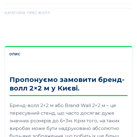
КАТЕГОРІЯ:
ПРЕС-ВОЛЛ
ОПИС
Пропонуємо замовити бренд-
волл 2×2 м у Києві.
Бренд-волл 2×2 м або Brand-Wall 2×2 м – це
пересувний стенд, що часто досягає дуже
значних розмірів до 6×3м. Крім того, на таких
виробах може бути надруковано абсолютно
будь-яке зображення, що робить їх ще більш