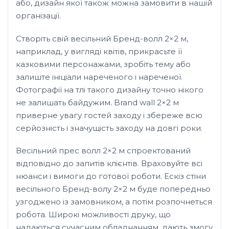
або, дизайн якої також можна замовити в нашій
організації.
Створіть свій весільний Бренд-волл 2×2 м,
наприклад, у вигляді квітів, прикрасьте її
казковими персонажами, зробіть тему або
залиште ініціали нареченого і нареченої.
Фотографії на тлі такого дизайну точно нікого
не залишать байдужим. Brand wall 2×2 м
приверне увагу гостей заходу і збереже всю
серйозність і значущість заходу на довгі роки.
Весільний прес волл 2×2 м спроектований
відповідно до запитів клієнтів. Враховуйте всі
нюанси і вимоги до готової роботи. Ескіз стіни
весільного Бренд-волу 2×2 м буде попередньо
узгоджено із замовником, а потім розпочнеться
робота. Широкі можливості друку, що
надаються сучасним обладнанням, дають змогу