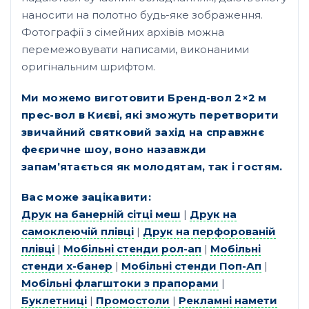
наносити на полотно будь-яке зображення.
Фотографії з сімейних архівів можна
перемежовувати написами, виконаними
оригінальним шрифтом.
Ми можемо виготовити Бренд-вол 2×2 м
прес-вол в Києві, які зможуть перетворити
звичайний святковий захід на справжнє
феєричне шоу, воно назавжди
запам’ятається як молодятам, так і гостям.
Вас може зацікавити:
Друк на банерній сітці меш
|
Друк на
самоклеючій плівці
|
Друк на перфорованій
плівці
|
Мобільні стенди рол-ап
|
Мобільні
стенди х-банер
|
Мобільні стенди Поп-Ап
|
Мобільні флагштоки з прапорами
|
Буклетниці
|
Промостоли
|
Рекламні намети