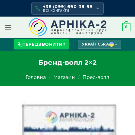
Skip
+38 (099) 690-36-95
to
ВСІ КОНТАКТИ
content
0
ПЕРЕДЗВОНИТИ?
УКРАЇНСЬКА
Бренд-волл 2×2
Головна
/
Магазин
/
Прес-волл