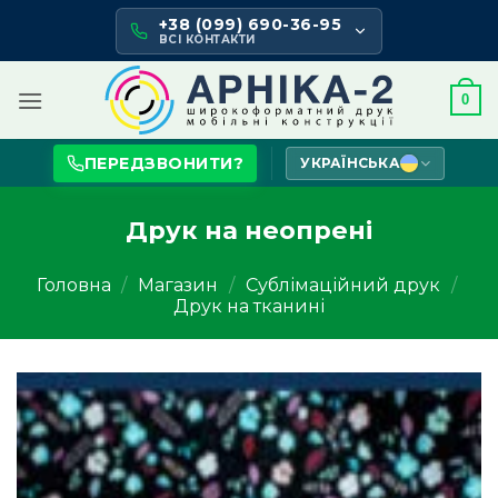
Skip
+38 (099) 690-36-95
to
ВСІ КОНТАКТИ
content
0
ПЕРЕДЗВОНИТИ?
УКРАЇНСЬКА
Друк на неопрені
Головна
/
Магазин
/
Сублімаційний друк
/
Друк на тканині