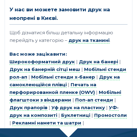
У нас ви можете замовити друк на
неопрені в Києві.
Щоб дізнатися більш детальну інформацію
перейдіть у категорію –
друк на тканині
.
Вас може зацікавити:
Широкоформатний друк
|
Друк на банері
|
Друк на банерній сітці меш
|
Мобільні стенди
рол-ап
|
Мобільні стенди х-банер
|
Друк на
самоклеющійся плівці
|
Печать на
перфорированной пленке (OWV)
|
Мобільні
флагштоки з віндерами
|
Поп-ап стенди
|
Друк прапорів
|
Уф друк на пластику
|
УФ-
друк на композиті
|
Буклетниці
|
Промостоли
|
Рекламні намети та шатри
|