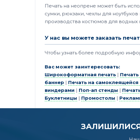
Печать на неопрене может быть испо
сумки, рюкзаки, чехлы для ноутбуков
производства костюмов для водных в
У нас вы можете заказать печат
Чтобы узнать более подробную инф
Вас может заинтересовать:
Широкоформатная печать
|
Печать
баннер
|
Печать на самоклеящейся
виндерами
|
Поп-ап стенды
|
Печат
Буклетницы
|
Промостолы
|
Реклам
ЗАЛИШИЛИСЯ 
Наш