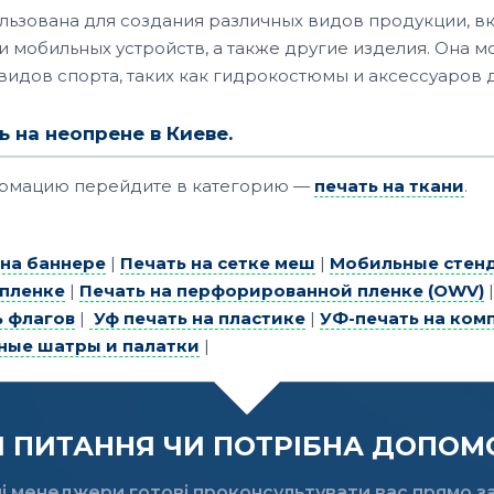
льзована для создания различных видов продукции, в
 и мобильных устройств, а также другие изделия. Она 
идов спорта, таких как гидрокостюмы и аксессуаров 
ь на неопрене в Киеве.
ормацию перейдите в категорию —
печать на ткани
.
 на баннере
|
Печать на сетке меш
|
Мобильные стенд
 пленке
|
Печать на перфорированной пленке (OWV)
ь флагов
|
Уф печать на пластике
|
УФ-печать на ком
ные шатры и палатки
|
ПИТАННЯ ЧИ ПОТРІБНА ДОПОМО
і менеджери готові проконсультувати вас прямо за