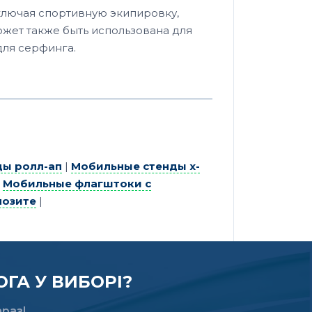
ключая спортивную экипировку,
может также быть использована для
для серфинга.
ы ролл-ап
|
Мобильные стенды х-
|
Мобильные флагштоки с
позите
|
ГА У ВИБОРІ?
раз!