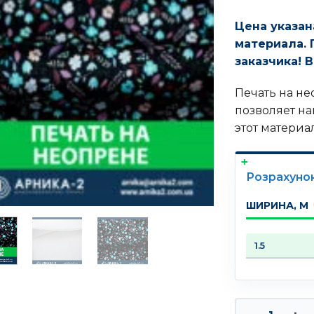
Цена указана
материала. 
заказчика! 
Печать на не
позволяет н
этот материал
Розрахуно
ШИРИНА, М
Количество т