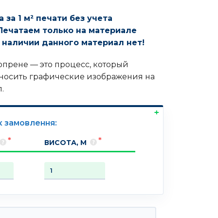
 за 1 м² печати без учета
Печатаем только на материале
В наличии данного материал нет!
опрене — это процесс, который
аносить графические изображения на
.
к замовлення:
ВИСОТА, М
овара Печать на неопрене