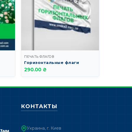
ПЕЧАТЬ ФЛАГОВ
ПЕЧАТЬ ФЛА
Печать а
Горизонтальные флаги
см
290.00 ₴
70.00 ₴
КОНТАКТЫ
Украина, г. Киев
 3мм