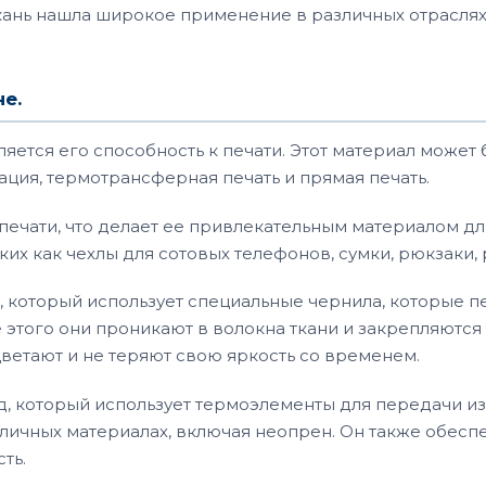
ткань нашла широкое применение в различных отраслях
е.
яется его способность к печати. Этот материал может 
ация, термотрансферная печать и прямая печать.
печати, что делает ее привлекательным материалом дл
х как чехлы для сотовых телефонов, сумки, рюкзаки, р
, который использует специальные чернила, которые п
 этого они проникают в волокна ткани и закрепляются 
ветают и не теряют свою яркость со временем.
д, который использует термоэлементы для передачи из
азличных материалах, включая неопрен. Он также обесп
ть.