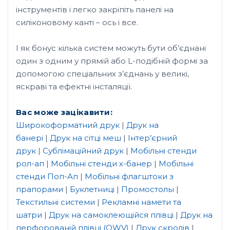
інструментів і легко закріпіть панелі на
силіконовому канті – ось і все.
І як бонус кілька систем можуть бути об’єднані
один з одним у прямій або L-подібній формі за
допомогою спеціальних з’єднань у великі,
яскраві та ефектні інсталяції.
Вас може зацікавити:
Широкоформатний друк
|
Друк на
банері
|
Друк на сітці меш
|
Інтер’єрний
друк
|
Сублімаційний друк
|
Мобільні стенди
рол-ап
|
Мобільні стенди х-банер
|
Мобільні
стенди Поп-Ап
|
Мобільні флагштоки з
прапорами
|
Буклетниці
|
Промостолы
|
Текстильні системи
|
Рекламні намети та
шатри
|
Друк на самоклеющійся плівці
|
Друк на
перфорованій плівці (OWV)
|
Друк скролів
|