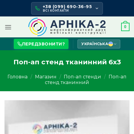
Skip
+38 (099) 690-36-95
to
ВСІ КОНТАКТИ
content
0
ПЕРЕДЗВОНИТИ?
УКРАЇНСЬКА
Поп-ап стенд тканинний 6х3
Головна
/
Магазин
/
Поп-ап стенди
/
Поп-ап
стенд тканинний