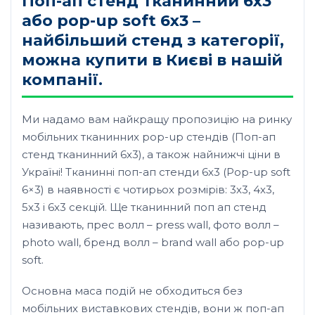
Поп-ап стенд тканинний 6х3
або pop-up soft 6х3 –
найбільший стенд з категорії,
можна купити в Києві в нашій
компанії.
Ми надамо вам найкращу пропозицію на ринку
мобільних тканинних pop-up стендів (Поп-ап
стенд тканинний 6х3), а також найнижчі ціни в
Україні! Тканинні поп-ап стенди 6х3 (Pop-up soft
6×3) в наявності є чотирьох розмірів: 3х3, 4х3,
5х3 і 6х3 секцій. Ще тканинний поп ап стенд
називають, прес волл – press wall, фото волл –
photo wall, бренд волл – brand wall або pop-up
soft.
Основна маса подій не обходиться без
мобільних виставкових стендів, вони ж поп-ап