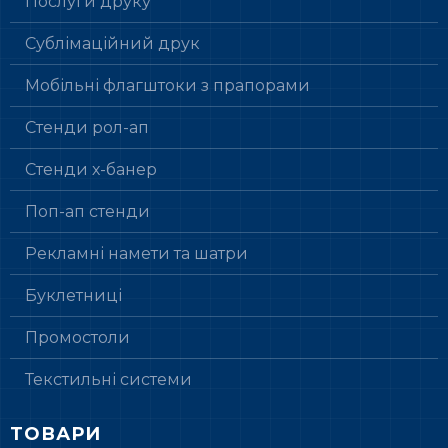
Послуги друку
Сублімаційний друк
Мобільні флагштоки з прапорами
Стенди рол-ап
Стенди х-банер
Поп-ап стенди
Рекламні намети та шатри
Буклетниці
Промостоли
Текстильні системи
ТОВАРИ