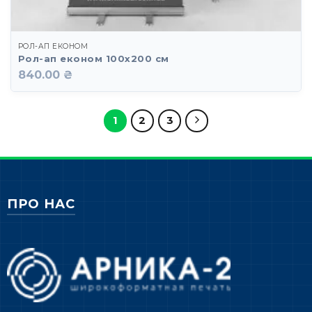
РОЛ-АП ЕКОНОМ
Рол-ап економ 100х200 см
840.00 ₴
1
2
3
ПРО НАС