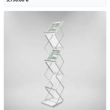
3,790.00
₴