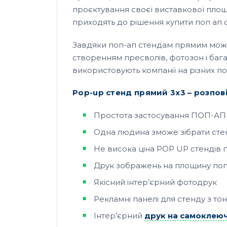
проєктування своєї виставкової площі, 
приходять до рішення купити поп ап с
Завдяки поп-ап стендам прямим можн
створенням пресволів, фотозон і бага
використовують компанії на різних по
Pop-up стенд прямий 3х3 – розпові
Простота застосування ПОП-АП 
Одна людина зможе зібрати стенд
Не висока ціна POP UP стендів п
Друк зображень на площину поп
Якісний інтер’єрний фотодрук
Рекламні панелі для стенду з тон
Інтер’єрний
друк на самоклеючі