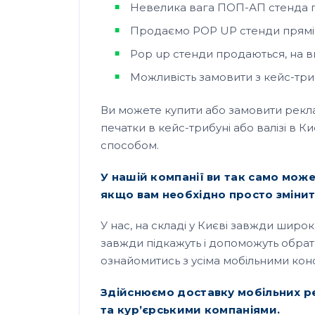
Невелика вага ПОП-АП стенда 
Продаємо POP UP стенди прямі в 
Pop up стенди продаються, на в
Можливість замовити з кейс-тр
Ви можете купити або замовити рекла
печатки в кейс-трибуні або валізі в
способом.
У нашій компанії ви так само мож
якщо вам необхідно просто зміни
У нас, на складі у Києві завжди шир
завжди підкажуть і допоможуть обрати
ознайомитись з усіма мобільними кон
Здійснюємо доставку мобільних рек
та кур’єрськими компаніями.