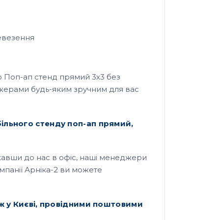
ревезення
ю Поп-ап стенд прямий 3х3 без
еджерами будь-яким зручним для вас
ільного стенду поп-ап прямий,
їхавши до нас в офіс, наші менеджери
мпанії Арніка-2 ви можете
ож у Києві, провідними поштовими