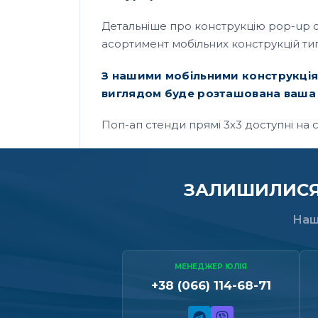
Детальніше про конструкцію pop-up с
асортимент мобільних конструкцій тип
З нашими мобільними конструкціями
виглядом буде розташована ваша 
Поп-ап стенди прямі 3х3 доступні на с
ЗАЛИШИЛИСЯ 
Наш
МЕНЕДЖЕР ЮЛІЯ
+38 (066) 114-68-71