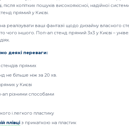
після копітких пошуків високоякісної, надійної системи, 
тенд прямий у Києві.
а реалізувати ваші фантазії щодо дизайну власного с
то чого іншого. Поп-ап стенд прямий 3х3 у Києві – унів
діях.
мо деякі переваги:
стендів прямих
 не більше ніж за 20 хв.
рямих у Києві
-ап різними способами
кого і легкого пластику
й плівці
з прикаткою на пластик