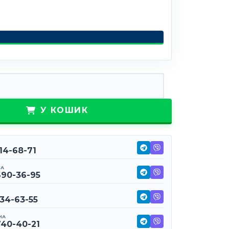
прямий 3х3 кількість
У КОШИК
114-68-71
НА
690-36-95
234-63-55
НА
740-40-21