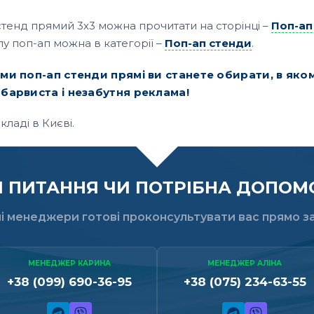
тенд прямий 3х3 можна прочитати на сторінці –
Поп-ап
у поп-ап можна в категорії –
Поп-ап стенди
.
 поп-ап стенди прямі ви станете обирати, в якому 
барвиста і незабутня реклама!
кладі в Києві.
ПИТАННЯ ЧИ ПОТРІБНА ДОПОМО
і менеджери готові проконсультувати вас прямо за
МЕНЕДЖЕР КАРИНА
МЕНЕДЖЕР АЛІНА
+38 (099) 690-36-95
+38 (075) 234-63-55