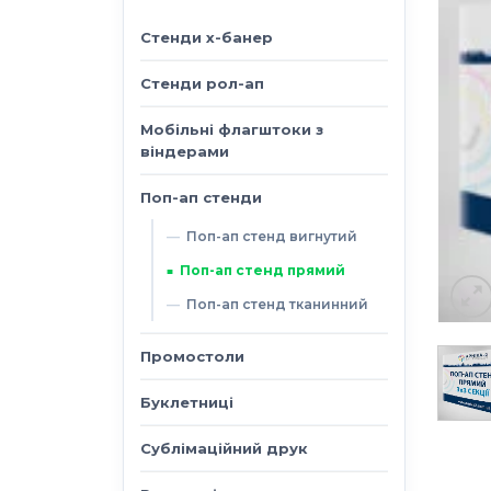
Стенди х-банер
Стенди рол-ап
Мобільні флагштоки з
віндерами
Поп-ап стенди
Поп-ап стенд вигнутий
Поп-ап стенд прямий
Поп-ап стенд тканинний
Промостоли
Буклетниці
Сублімаційний друк