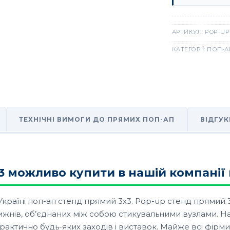
АРТИКУЛ:
POP-UP
КАТЕГОРІЇ:
ПОП-А
ТЕХНІЧНІ ВИМОГИ ДО ПРЯМИХ ПОП-АП
ВІДГУК
 можливо купити в нашій компанії в
країні поп-ап стенд прямий 3х3. Pop-up стенд прямий 3
рижнів, об’єднаних між собою стикувальними вузлами. На
актично будь-яких заходів і виставок. Майже всі фірми, 