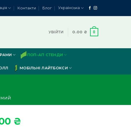
ація
Українська
Контакти
Блог
0
УВІЙТИ
0.00
₴
ЕРАМИ
ПОП-АП СТЕНДИ
ОЛЛ
МОБІЛЬНІ ЛАЙТБОКСИ
ямий
.00
₴