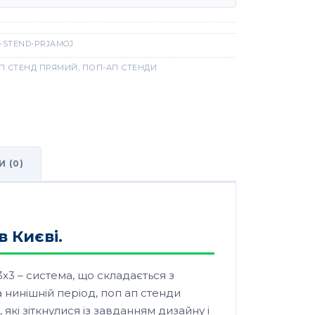
-STEND-PRJAMOJ
П СТЕНД ПРЯМИЙ
,
ПОП-АП СТЕНДИ
И (0)
 Києві.
х3 – система, що складається з
 нинішній період, поп ап стенди
які зіткнулися із завданням дизайну і