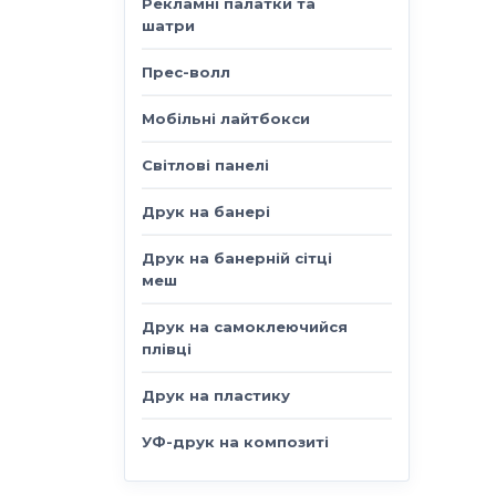
Рекламні палатки та
шатри
Прес-волл
Мобільні лайтбокси
Світлові панелі
Друк на банері
Друк на банерній сітці
меш
Друк на самоклеючийся
плівці
Друк на пластику
УФ-друк на композиті