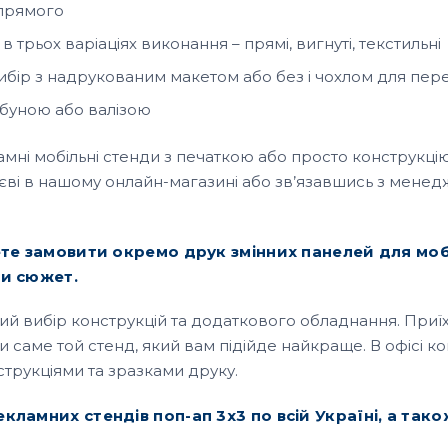
прямого
трьох варіаціях виконання – прямі, вигнуті, текстильні
ибір з надрукованим макетом або без і чохлом для пе
ибуною або валізою
мні мобільні стенди з печаткою або просто конструкці
 Києві в нашому онлайн-магазині або зв’язавшись з мен
ете замовити окремо друк змінних панелей для моб
ти сюжет.
окий вибір конструкцій та додаткового обладнання. При
 саме той стенд, який вам підійде найкраще. В офісі ко
струкціями та зразками друку.
ламних стендів поп-ап 3х3 по всій Україні, а так