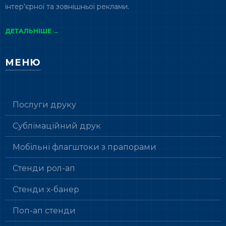
інтер'єрної та зовнішньої реклами.
ДЕТАЛЬНІШЕ →
МЕНЮ
Послуги друку
Сублімаційний друк
Мобільні флагштоки з прапорами
Стенди рол-ап
Стенди х-банер
Поп-ап стенди