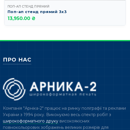
ПОП-АП СТЕНД ПРЯМИЙ
Поп-ап стенд прямий 3х3
13,950.00 ₴
ПРО НАС
Компанія "Арніка-2" працює на ринку поліграфії та реклами
України з 1994 року. Виконуємо весь спектр робіт з
широкоформатного друку
високоякісних
повнокольорових зображень великих розмірів для