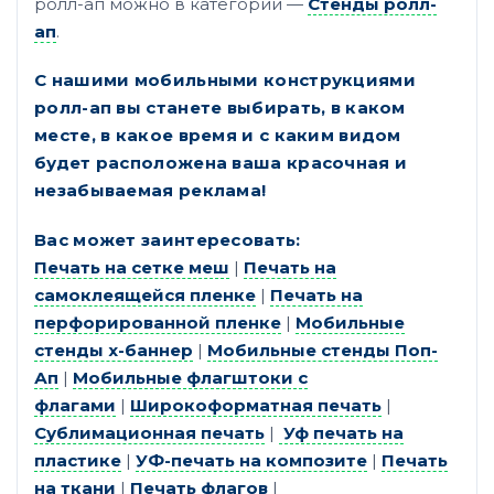
ролл-ап можно в категории —
Стенды ролл-
ап
.
С нашими мобильными конструкциями
ролл-ап вы станете выбирать, в каком
месте, в какое время и с каким видом
будет расположена ваша красочная и
незабываемая реклама!
Вас может заинтересовать:
Печать на сетке меш
|
Печать на
самоклеящейся пленке
|
Печать на
перфорированной пленке
|
Мобильные
стенды х-баннер
|
Мобильные стенды Поп-
Ап
|
Мобильные флагштоки с
флагами
|
Широкоформатная печать
|
Сублимационная печать
|
Уф печать на
пластике
|
УФ-печать на композите
|
Печать
на ткани
|
Печать флагов
|