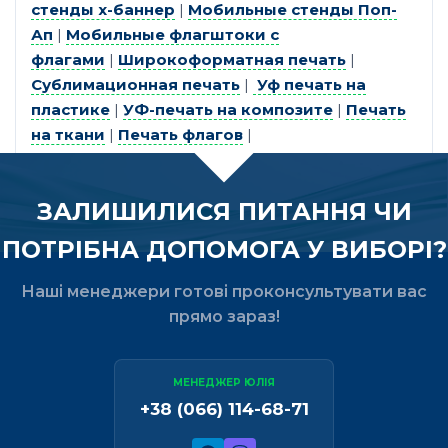
стенды х-баннер
|
Мобильные стенды Поп-
Ап
|
Мобильные флагштоки с
флагами
|
Широкоформатная печать
|
Сублимационная печать
|
Уф печать на
пластике
|
УФ-печать на композите
|
Печать
на ткани
|
Печать флагов
|
ЗАЛИШИЛИСЯ ПИТАННЯ ЧИ
ПОТРІБНА ДОПОМОГА У ВИБОРІ?
Наші менеджери готові проконсультувати вас
прямо зараз!
МЕНЕДЖЕР ЮЛІЯ
+38 (066) 114-68-71