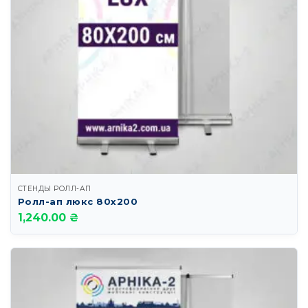
СТЕНДЫ РОЛЛ-АП
Ролл-ап люкс 80х200
1,240.00 ₴