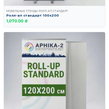
МОБИЛЬНЫЕ СТЕНДЫ РОЛЛ-АП СТАНДАРТ
Ролл-ап стандарт 100х200
1,070.00 ₴