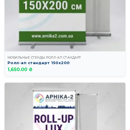
МОБИЛЬНЫЕ СТЕНДЫ РОЛЛ-АП СТАНДАРТ
Ролл-ап стандарт 150х200
1,650.00 ₴