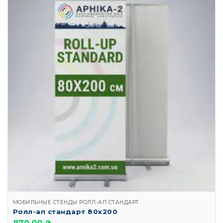
МОБИЛЬНЫЕ СТЕНДЫ РОЛЛ-АП СТАНДАРТ
Ролл-ап стандарт 80х200