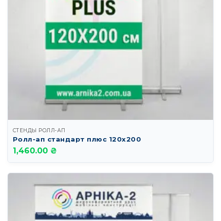
СТЕНДЫ РОЛЛ-АП
Ролл-ап стандарт плюс 120х200
1,460.00 ₴