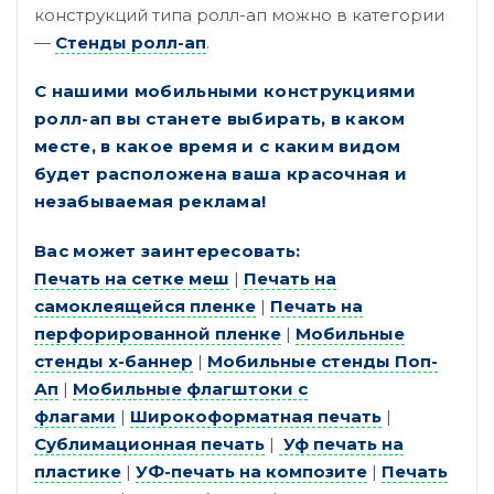
конструкций типа ролл-ап можно в категории
—
Стенды ролл-ап
.
С нашими мобильными конструкциями
ролл-ап вы станете выбирать, в каком
месте, в какое время и с каким видом
будет расположена ваша красочная и
незабываемая реклама!
Вас может заинтересовать:
Печать на сетке меш
|
Печать на
самоклеящейся пленке
|
Печать на
перфорированной пленке
|
Мобильные
стенды х-баннер
|
Мобильные стенды Поп-
Ап
|
Мобильные флагштоки с
флагами
|
Широкоформатная печать
|
Сублимационная печать
|
Уф печать на
пластике
|
УФ-печать на композите
|
Печать