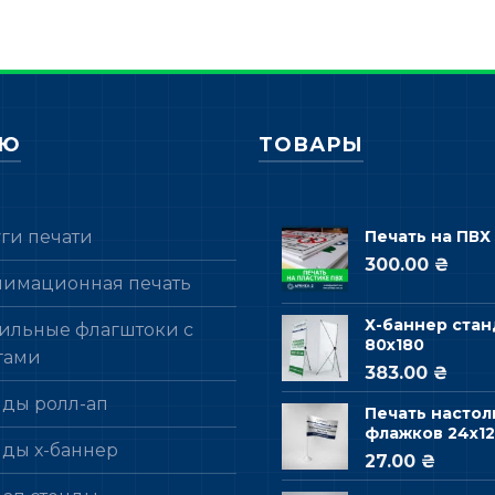
НЮ
ТОВАРЫ
уги печати
Печать на ПВХ
300.00 ₴
лимационная печать
Х-баннер стан
ильные флагштоки с
80х180
гами
383.00 ₴
нды ролл-ап
Печать настол
флажков 24х12
нды х-баннер
27.00 ₴