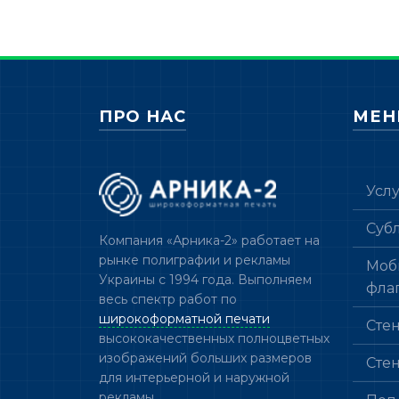
ПРО НАС
МЕ
Усл
Суб
Компания «Арника-2» работает на
рынке полиграфии и рекламы
Моб
Украины с 1994 года. Выполняем
фла
весь спектр работ по
широкоформатной печати
Сте
высококачественных полноцветных
изображений больших размеров
Сте
для интерьерной и наружной
рекламы.