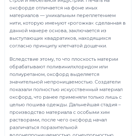
строй и мебельной индустрии. Печать на
оксфорде отличается на фоне иных
материалов
—
уникальным переплетением
нити, которую именуют «рогожка»: сделанная в
данной манере основа, заключается из
выступающих квадратиков, находящихся
согласно принципу клетчатой дощечки.
Вследствие этому, то что плоскость материи
обрабатывают поливинилхлоридом или
полиуретаном, оксфорд выделяется
значительной непроницаемостью. Создатели
показали полностью искусственный материал
оксфорд, что ранее применяли только лишь с
целью пошива одежды. Дальнейшая стадия –
производство материала с особыми хим
растворами, после чего оксфорд начал
различаться поразительной
водонепроницаемостью, огнеупорностью