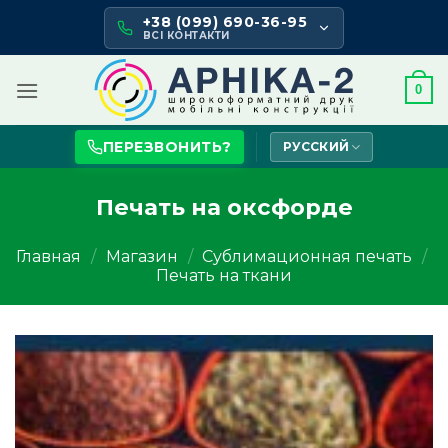
Skip
+38 (099) 690-36-95
to
ВСІ КОНТАКТИ
content
0
ПЕРЕЗВОНИТЬ?
РУССКИЙ
Печать на оксфорде
Главная
/
Магазин
/
Сублимационная печать
/
Печать на ткани