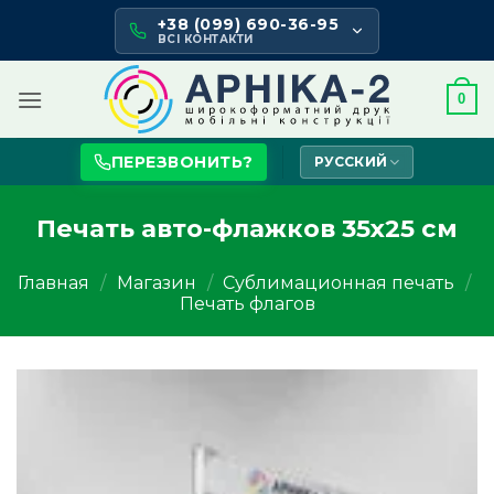
Skip
+38 (099) 690-36-95
to
ВСІ КОНТАКТИ
content
0
ПЕРЕЗВОНИТЬ?
РУССКИЙ
Печать авто-флажков 35х25 см
Главная
/
Магазин
/
Сублимационная печать
/
Печать флагов