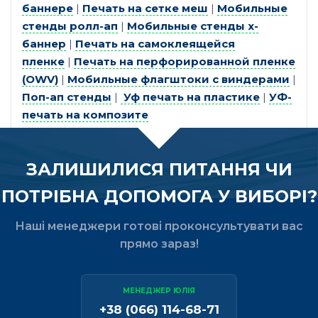
баннере
|
Печать на сетке меш
|
Мобильные
стенды ролл-ап
|
Мобильные стенды х-
баннер
|
Печать на самоклеящейся
пленке
|
Печать на перфорированной пленке
(OWV)
|
Мобильные флагштоки с виндерами
|
Поп-ап стенды
|
Уф печать на пластике
|
УФ-
печать на композите
ЗАЛИШИЛИСЯ ПИТАННЯ ЧИ
ПОТРІБНА ДОПОМОГА У ВИБОРІ?
Наші менеджери готові проконсультувати вас
прямо зараз!
МЕНЕДЖЕР ЮЛІЯ
+38 (066) 114-68-71