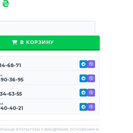
0
₴
овара Утяжелитель контейнер водный 16 кг
В КОРЗИНУ
114-68-71
НА
690-36-95
234-63-55
НА
740-40-21
ИЛЬНЫЕ ФЛАГШТОКИ С ВИНДЕРАМИ
,
ОСНОВАНИЯ И