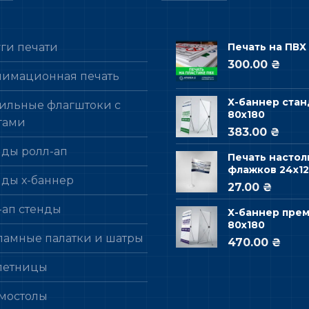
уги печати
Печать на ПВХ
300.00 ₴
лимационная печать
Х-баннер стан
ильные флагштоки с
80х180
гами
383.00 ₴
нды ролл-ап
Печать настол
флажков 24х12
нды х-баннер
27.00 ₴
-ап стенды
Х-баннер пре
80х180
ламные палатки и шатры
470.00 ₴
летницы
мостолы