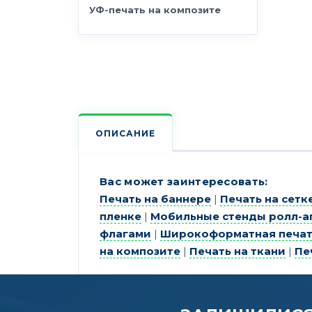
УФ-печать на композите
ОПИСАНИЕ
Вас может заинтересовать:
Печать на баннере
|
Печать на сетк
пленке
|
Мобильные стенды ролл-а
флагами
|
Широкоформатная печат
на композите
|
Печать на ткани
|
Пе