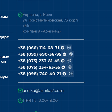
Украина, г. Киев
 3мм
ул. Константиновская, 73 корп.
«М»
компания «Арника-2»
дарт
+38 (066) 114-68-71
+38 (099) 690-36-95
ьных
+38 (075) 233-81-45
 см
+38 (075) 234-63-55
+38 (098) 740-40-21
миум
arnika@arnika2.com
ПН-ПТ: 10:00-18:00