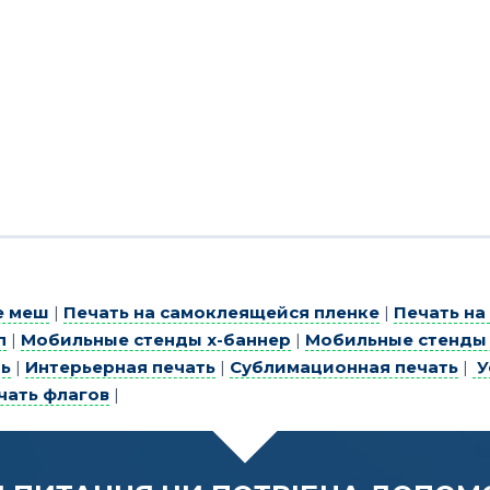
е меш
|
Печать на самоклеящейся пленке
|
Печать н
п
|
Мобильные стенды х-баннер
|
Мобильные стенды
ь
|
Интерьерная печать
|
Сублимационная печать
|
У
чать флагов
|