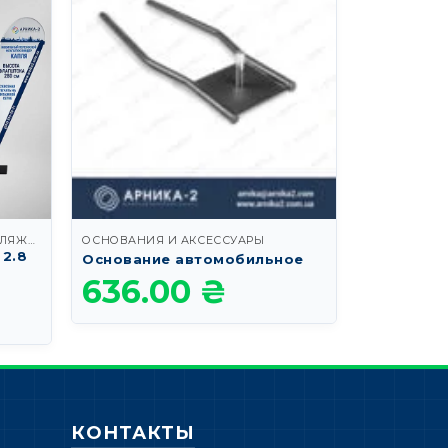
ВИНДЕР ПАРУС, ПЕРО, КРЫЛО, ПЛЯЖНЫЙ И КАПЛЯ
ОСНОВАНИЯ И АКСЕССУАРЫ
ОСНОВАНИЯ
2.8
Основани
Основание автомобильное
кг
636.00
₴
1,79
КОНТАКТЫ