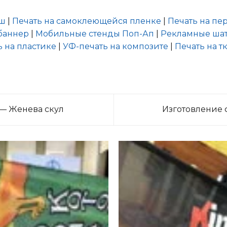
еш
|
Печать на самоклеющейся пленке
|
Печать на п
баннер
|
Мобильные стенды Поп-Ап
|
Рекламные шат
ь на пластике
|
УФ-печать на композите
|
Печать на т
 — Женева скул
Изготовление 