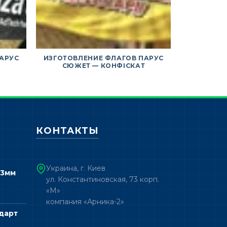
АРУС
ИЗГОТОВЛЕНИЕ ФЛАГОВ ПАРУС
ИЗГОТОВЛ
СЮЖЕТ — КОНФІСКАТ
СЮЖЕ
КОНТАКТЫ
Украина, г. Киев
 3мм
ул. Константиновская, 73 корп.
«М»
компания «Арника-2»
дарт