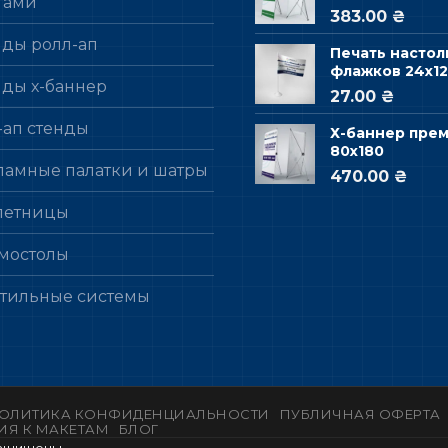
гами
383.00 ₴
нды ролл-ап
Печать настол
флажков 24х12
нды х-баннер
27.00 ₴
-ап стенды
Х-баннер пре
80х180
ламные палатки и шатры
470.00 ₴
летницы
мостолы
стильные системы
ОЛИТИКА КОНФИДЕНЦИАЛЬНОСТИ
ПУБЛИЧНАЯ ОФЕРТА
ИЯ К МАКЕТАМ
БЛОГ