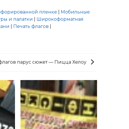
ерфорированной пленке
|
Мобильные
ры и палатки
|
Широкоформатная
кани
|
Печать флагов
|
флагов парус сюжет — Пицца Хелоу