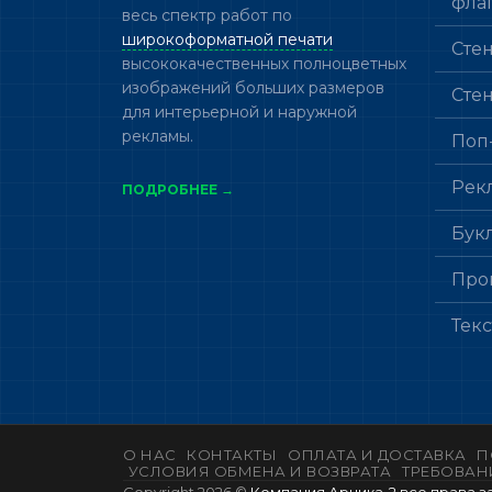
фла
весь спектр работ по
широкоформатной печати
Сте
высококачественных полноцветных
изображений больших размеров
Сте
для интерьерной и наружной
рекламы.
Поп
Рек
ПОДРОБНЕЕ →
Бук
Про
Тек
О НАС
КОНТАКТЫ
ОПЛАТА И ДОСТАВКА
П
УСЛОВИЯ ОБМЕНА И ВОЗВРАТА
ТРЕБОВАН