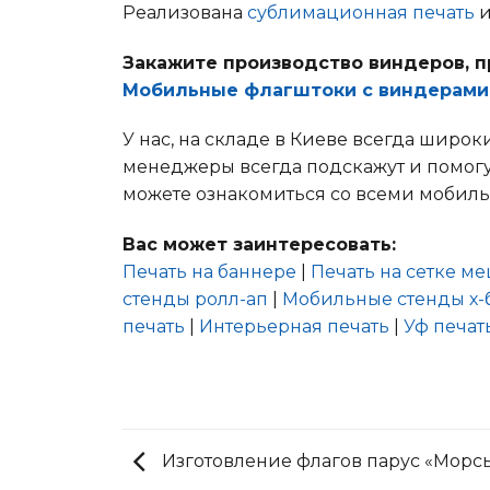
Реализована
сублимационная печать
и
Закажите производство виндеров, п
Мобильные флагштоки с виндерами
У нас, на складе в Киеве всегда широ
менеджеры всегда подскажут и помогут
можете ознакомиться со всеми мобил
Вас может заинтересовать:
Печать на баннере
|
Печать на сетке м
стенды ролл-ап
|
Мобильные стенды х-
печать
|
Интерьерная печать
|
Уф печат
Изготовление флагов парус «Морс