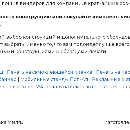
 пошив виндеров для компании, в кратчайшие срок
росто конструкцию или покупайте комплект: ви
.
кий выбор конструкций и дополнительного оборудов
 выбрать, именно то, что вам подойдет лучше всег
ьными конструкциями и образцами печати.
еш
|
Печать на самоклеющейся пленке
|
Печать на п
баннер
|
Мобильные стенды Поп-Ап
|
Рекламные шат
ь на пластике
|
УФ-печать на композите
|
Печать на т
ька Миля»
Изготовле