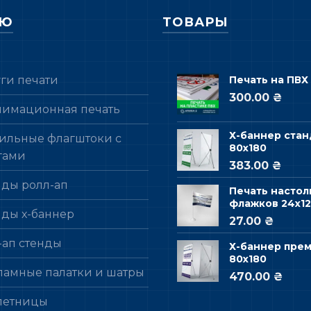
НЮ
ТОВАРЫ
уги печати
Печать на ПВХ
300.00 ₴
лимационная печать
Х-баннер стан
ильные флагштоки с
80х180
гами
383.00 ₴
нды ролл-ап
Печать настол
флажков 24х12
нды х-баннер
27.00 ₴
-ап стенды
Х-баннер пре
80х180
ламные палатки и шатры
470.00 ₴
летницы