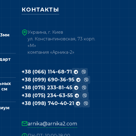
КОНТАКТЫ
Украина, г. Киев
 3мм
ул. Константиновская, 73 корп.
«М»
компания «Арника-2»
дарт
+38 (066) 114-68-71
+38 (099) 690-36-95
ьных
+38 (075) 233-81-45
 см
+38 (075) 234-63-55
+38 (098) 740-40-21
миум
arnika@arnika2.com
ПН-ПТ: 10:00-18:00