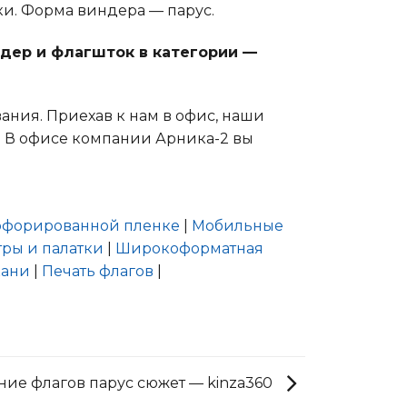
и. Форма виндера — парус.
ндер и флагшток в категории —
ания. Приехав к нам в офис, наши
о. В офисе компании Арника-2 вы
ерфорированной пленке
|
Мобильные
ры и палатки
|
Широкоформатная
кани
|
Печать флагов
|
ние флагов парус сюжет — kinza360