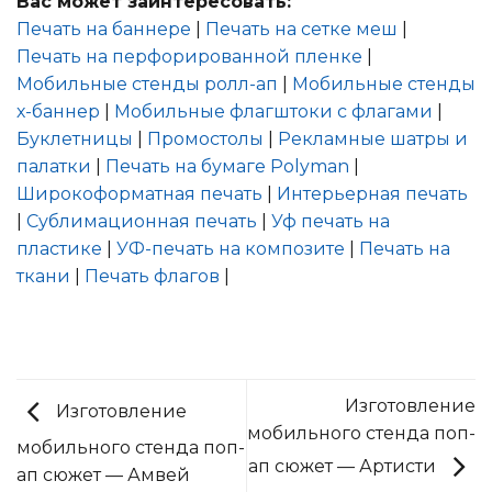
Вас может заинтересовать:
Печать на баннере
|
Печать на сетке меш
|
Печать на перфорированной пленке
|
Мобильные стенды ролл-ап
|
Мобильные стенды
х-баннер
|
Мобильные флагштоки с флагами
|
Буклетницы
|
Промостолы
|
Рекламные шатры и
палатки
|
Печать на бумаге Polyman
|
Широкоформатная печать
|
Интерьерная печать
|
Сублимационная печать
|
Уф печать на
пластике
|
УФ-печать на композите
|
Печать на
ткани
|
Печать флагов
|
Изготовление
Изготовление
мобильного стенда поп-
мобильного стенда поп-
ап сюжет — Артисти
ап сюжет — Амвей