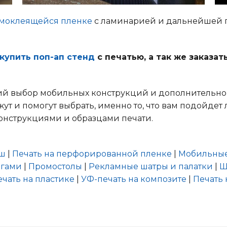
амоклеящейся пленке
с ламинарией и дальнейшей 
купить поп-ап стенд
с печатью, а так же заказат
окий выбор мобильных конструкций и дополнительно
т и помогут выбрать, именно то, что вам подойдет 
онструкциями и образцами печати.
еш
|
Печать на перфорированной пленке
|
Мобильные
агами
|
Промостолы
|
Рекламные шатры и палатки
|
Ш
ечать на пластике
|
УФ-печать на композите
|
Печать 