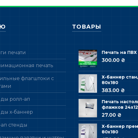
НЮ
ТОВАРЫ
уги печати
Печать на ПВХ
300.00 ₴
лимационная печать
Х-баннер стан
ильные флагштоки с
80х180
гами
383.00 ₴
нды ролл-ап
Печать настол
флажков 24х12
нды х-баннер
27.00 ₴
-ап стенды
Х-баннер пре
80х180
ламные палатки и шатры