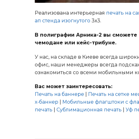
Реализована интерьерная
печать на с
ап стенда изогнутого
3х3.
В полиграфии Арника-2 вы сможете
чемодане или кейс-трибуне.
У нас, на складе в Киеве всегда шир
офис, наши менеджеры всегда подскажу
ознакомиться со всеми мобильными к
Вас может заинтересовать:
Печать на баннере
|
Печать на сетке м
х-баннер
|
Мобильные флагштоки с фл
печать
|
Сублимационная печать
|
Уф п