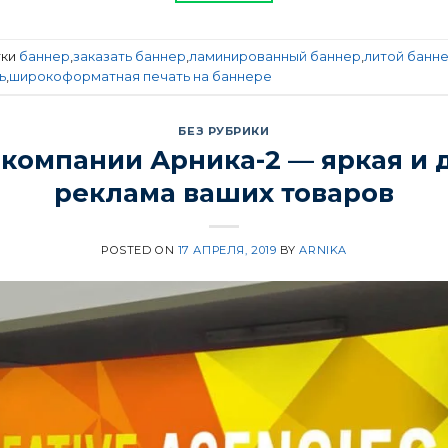
тки
баннер
,
заказать баннер
,
ламинированный баннер
,
литой банн
ь
,
широкоформатная печать на баннере
БЕЗ РУБРИКИ
 компании Арника-2 — яркая и 
реклама ваших товаров
POSTED ON
17 АПРЕЛЯ, 2019
BY
ARNIKA