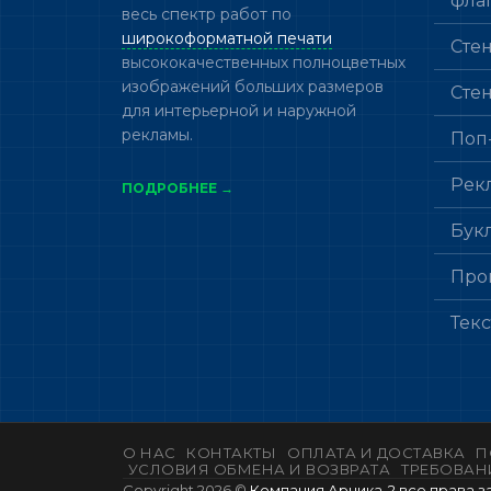
фла
весь спектр работ по
широкоформатной печати
Сте
высококачественных полноцветных
изображений больших размеров
Сте
для интерьерной и наружной
рекламы.
Поп
Рек
ПОДРОБНЕЕ →
Бук
Про
Тек
О НАС
КОНТАКТЫ
ОПЛАТА И ДОСТАВКА
П
УСЛОВИЯ ОБМЕНА И ВОЗВРАТА
ТРЕБОВАН
Copyright 2026 ©
Компания Арника-2 все права 