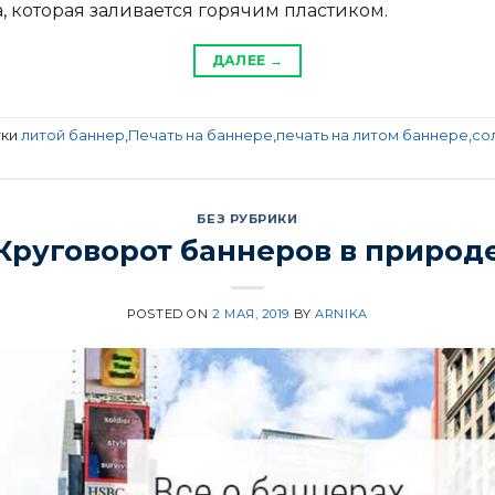
а, которая заливается горячим пластиком.
ДАЛЕЕ
→
тки
литой баннер
,
Печать на баннере
,
печать на литом баннере
,
со
БЕЗ РУБРИКИ
Круговорот баннеров в природ
POSTED ON
2 МАЯ, 2019
BY
ARNIKA