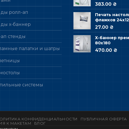
гами
383.00 ₴
нды ролл-ап
Печать настол
флажков 24х12
нды х-баннер
27.00 ₴
-ап стенды
Х-баннер пре
80х180
ламные палатки и шатры
470.00 ₴
летницы
мостолы
стильные системы
ОЛИТИКА КОНФИДЕНЦИАЛЬНОСТИ
ПУБЛИЧНАЯ ОФЕРТА
ИЯ К МАКЕТАМ
БЛОГ
защищены