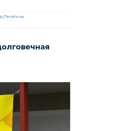
ер
,
Печать на
долговечная