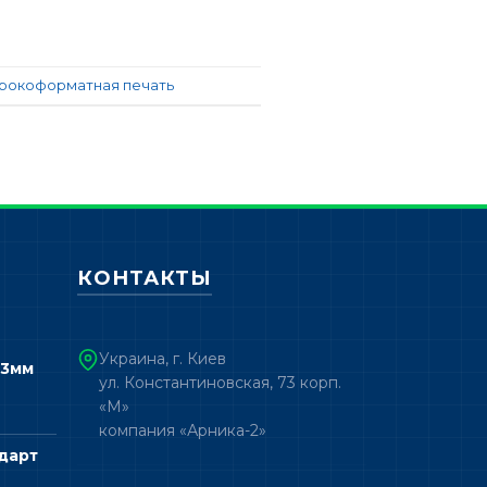
рокоформатная печать
КОНТАКТЫ
Украина, г. Киев
 3мм
ул. Константиновская, 73 корп.
«М»
компания «Арника-2»
дарт