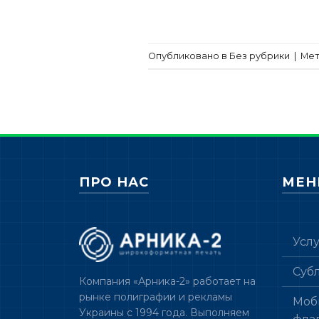
Опубликовано в Без рубрики
|
Ме
ПРО НАС
МЕ
Усл
Суб
Компания «Арника-2» работает на
рынке полиграфии и рекламы
Моб
Украины с 1994 года. Выполняем