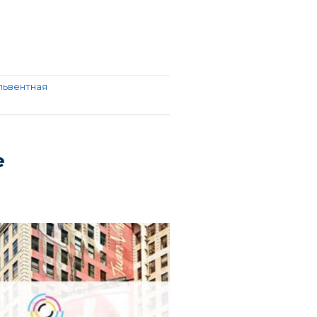
львентная
е