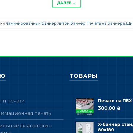
ДАЛЕЕ
→
тки
ламинированный баннер
,
литой баннер
,
Печать на баннере
,
Ши
НЮ
ТОВАРЫ
уги печати
Печать на ПВХ
300.00 ₴
лимационная печать
Х-баннер стан
ильные флагштоки с
80х180