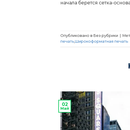
начала берется сетка-основ
Опубликовано в Без рубрики
|
Ме
печать
,
Широкоформатная печать
02
Май