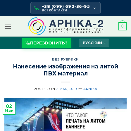
Skip
+38 (099) 690-36-95
to
ВСІ КОНТАКТИ
content
0
ПЕРЕЗВОНИТЬ?
РУССКИЙ
БЕЗ РУБРИКИ
Нанесение изображения на литой
ПВХ материал
POSTED ON
2 МАЯ, 2019
BY
ARNIKA
02
Май