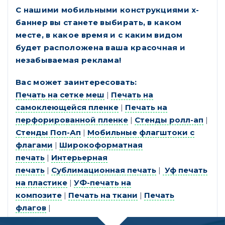
С нашими мобильными конструкциями х-
баннер вы станете выбирать, в каком
месте, в какое время и с каким видом
будет расположена ваша красочная и
незабываемая реклама!
Вас может заинтересовать:
Печать на сетке меш
|
Печать на
самоклеющейся пленке
|
Печать на
перфорированной пленке
|
Стенды ролл-ап
|
Стенды Поп-Ап
|
Мобильные флагштоки с
флагами
|
Широкоформатная
печать
|
Интерьерная
печать
|
Сублимационная печать
|
Уф печать
на пластике
|
УФ-печать на
композите
|
Печать на ткани
|
Печать
флагов
|